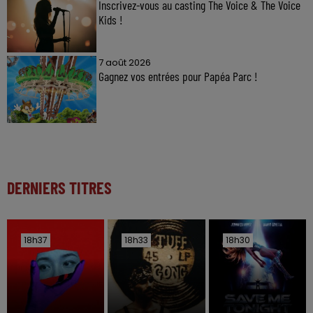
Inscrivez-vous au casting The Voice & The Voice
Kids !
7 août 2026
Gagnez vos entrées pour Papéa Parc !
DERNIERS TITRES
18h37
18h37
18h33
18h33
18h30
18h30