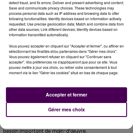
L’une des particularités du site d’Illiers-Combray
detect fraud, and fix errors; Deliver and present advertising and content;
Save and communicate privacy choices. These technologies may
réside dans son niveau de robotisation. Selon Philippe
process personal data such as IP address and browsing data to offer
Schmitt, président de la communauté de communes
following functionalities: Identify devices based on information actively
Entre Beauce et Perche, il pourrait devenir
"
l’entrepôt
requested; Use precise geolocation data; Match and combine data from
other data sources; Link different devices; Identify devices based on
Amazon le plus robotisé d’Europe, avec près de 2
information transmitted automatically.
000 robots"
.
De quoi alimenter les interrogations sur
l’avenir du travail. Pourtant, les acteurs locaux
Vous pouvez accepter en cliquant sur "Accepter et fermer", ou affiner en
sélectionnant les finalités et/ou partenaires dans "Gérer mes choix".
défendent une autre lecture. La robotisation ne
Vous pouvez également refuser en cliquant sur "Continuer sans
remplacerait pas l’emploi, mais accompagnerait une
accepter". Vos préférences ne s'appliqueront que pour ce site. Vous
hausse de la productivité. Philippe Schmitt cite
pouvez mettre à jour vos choix, ou retirer votre consentement à tout
moment via le lien "Gérer les cookies" situé en bas de chaque page.
l’exemple d’un autre site Amazon dont les effectifs
seraient passés de 1 000 à 1 300 salariés après
modernisation. Les postes proposés à Illiers-Combray
Accepter et fermer
restent majoritairement centrés sur les opérations
logistiques, même si les robots prennent en charge
Gérer mes choix
une partie des déplacements et de la gestion des
stocks. Pour Amazon, cette automatisation réduit
certaines tâches pénibles tout en maintenant un
besoin important de main-d’œuvre.