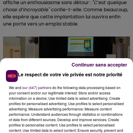
affiche un enthousiasme sans détour :
"C’est quelque
chose d’incroyable"
confie-t-elle. Comme beaucoup,
elle espère que cette implantation lui ouvrira enfin
une porte vers un emploi stable.
Continuer sans accepter
Le respect de votre vie privée est notre priorité
We and
our (447) partners
do the following data processing based on
your consent and/or our legitimate interest: Store and/or access
information on a device; Use limited data to select advertising; Create
profiles for personalised advertising; Use profiles to select personalised
advertising; Measure advertising performance; Measure content
UN ENTREPÔT ULTRA ROBOTISÉ, MAIS
performance; Understand audiences through statistics or combinations
CRÉATEUR D’EMPLOIS
of data from different sources; Develop and improve services; Create
profiles to personalise content; Use profiles to select personalised
content; Use limited data to select content; Ensure security, prevent and