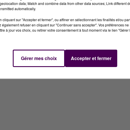
eolocation data; Match and combine data from other data sources; Link different de
nsmitted automatically.
cliquant sur "Accepter et fermer", ou affiner en sélectionnant les finalités et/ou pa
 également refuser en cliquant sur "Continuer sans accepter". Vos préférences ne 
tre à jour vos choix, ou retirer votre consentement à tout moment via le lien "Gérer 
11 juillet 2026
INSCRIVEZ-VOUS AU CASTING THE VOICE & THE VOICE KIDS
!
Gérer mes choix
Accepter et fermer