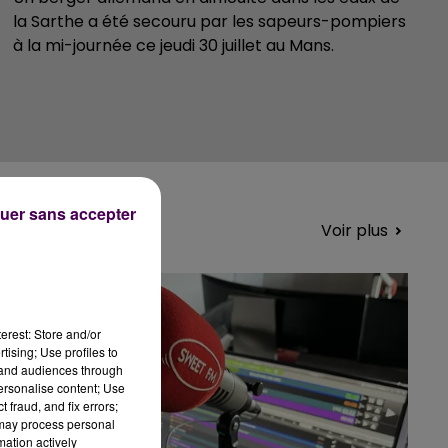
la Sarthe a été secouru par les sapeurs-pompiers
à la mi-journée ce jeudi 30 juillet au Mans.
uer sans accepter
Voir plus
erest: Store and/or
tising; Use profiles to
tand audiences through
personalise content; Use
 fraud, and fix errors;
 may process personal
mation actively