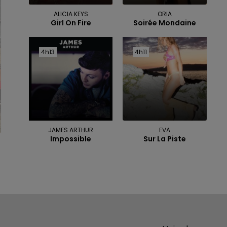
ALICIA KEYS
ORIA
Girl On Fire
Soirée Mondaine
4h13
4h13
4h11
4h11
JAMES ARTHUR
EVA
Impossible
Sur La Piste
GAGNEZ VOS ENTRÉES À TERRA BOTANICA !
Jouez et tentez de remporter vos deux billets pou
!