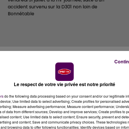
accident survenu sur la D301 non loin de
Bonnétable
Contin
Le respect de votre vie privée est notre priorité
ers
do the following data processing based on your consent and/or our legitimate int
device; Use limited data to select advertising; Create profiles for personalised adver
vertising; Measure advertising performance; Measure content performance; Unders
ns of data from different sources; Develop and improve services; Create profiles to 
alised content; Use limited data to select content; Ensure security, prevent and detect
ertising and content; Save and communicate privacy choices. These technologies
and browsing data to offer following functionalities: Identify devices based on infor