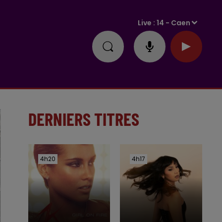
Live :
14 - Caen
DERNIERS TITRES
4h20
4h20
4h17
4h17