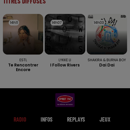
TITRES DIFFUSÉS
14h11
14h11
14h07
14h07
14h03
14h03
ESTL
LYKKE LI
SHAKIRA & BURNA BOY
Te Rencontrer
I Follow Rivers
Dai Dai
Encore
RADIO
INFOS
REPLAYS
JEUX