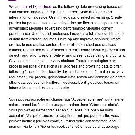
CONTACTER BERNY
We and
our (447) partners
do the following data processing based on
your consent and/or our legitimate interest: Store and/or access
information on a device; Use limited data to select advertising; Create
profiles for personalised advertising; Use profiles to select personalised
advertising; Measure advertising performance; Measure content
performance; Understand audiences through statistics or combinations
Nom
*
of data from different sources; Develop and improve services; Create
profiles to personalise content; Use profiles to select personalised
content; Use limited data to select content; Ensure security, prevent and
detect fraud, and fix errors; Deliver and present advertising and content;
Save and communicate privacy choices. These technologies may
process personal data such as IP address and browsing data to offer
following functionalities: Identify devices based on information actively
Prénom
*
requested; Use precise geolocation data; Match and combine data from
other data sources; Link different devices; Identify devices based on
information transmitted automatically.
Vous pouvez accepter en cliquant sur "Accepter et fermer", ou affiner en
sélectionnant les finalités et/ou partenaires dans "Gérer mes choix".
Sujet
*
Vous pouvez également refuser en cliquant sur "Continuer sans
accepter". Vos préférences ne s'appliqueront que pour ce site. Vous
pouvez mettre à jour vos choix, ou retirer votre consentement à tout
moment via le lien "Gérer les cookies" situé en bas de chaque page.