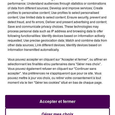
performance; Understand audiences through statistics or combinations
of data from different sources; Develop and improve services; Create
profiles to personalise content; Use profiles to select personalised
content; Use limited data to select content; Ensure security, prevent and
L'upload de fichier est limité à 2Mo pour les images et PDF et 5Mo
detect fraud, and fix errors; Deliver and present advertising and content;
pour les audios.
Save and communicate privacy choices. These technologies may
process personal data such as IP address and browsing data to offer
following functionalities: Identify devices based on information actively
requested; Use precise geolocation data; Match and combine data from
other data sources; Link different devices; Identify devices based on
Soumettre le formulaire
information transmitted automatically.
Vous pouvez accepter en cliquant sur "Accepter et fermer", ou affiner en
sélectionnant les finalités et/ou partenaires dans "Gérer mes choix".
À LA UNE
Vous pouvez également refuser en cliquant sur "Continuer sans
accepter". Vos préférences ne s'appliqueront que pour ce site. Vous
pouvez mettre à jour vos choix, ou retirer votre consentement à tout
moment via le lien "Gérer les cookies" situé en bas de chaque page.
31 juillet 2026
Gagnez vos entrées à Terra Botanica !
Accepter et fermer
11 juillet 2026
Gérer mes choix
Inscrivez-vous au casting The Voice & The Voice