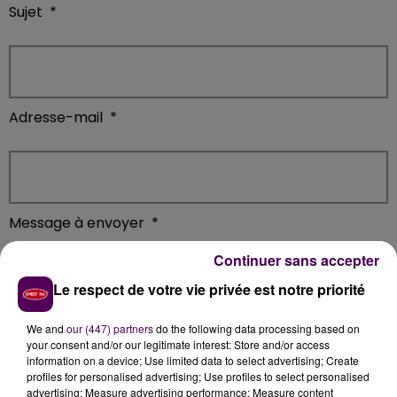
Sujet
*
Adresse-mail
*
Message à envoyer
*
Continuer sans accepter
Le respect de votre vie privée est notre priorité
We and
our (447) partners
do the following data processing based on
your consent and/or our legitimate interest: Store and/or access
information on a device; Use limited data to select advertising; Create
Fichier (image, audio ou PDF)
profiles for personalised advertising; Use profiles to select personalised
advertising; Measure advertising performance; Measure content