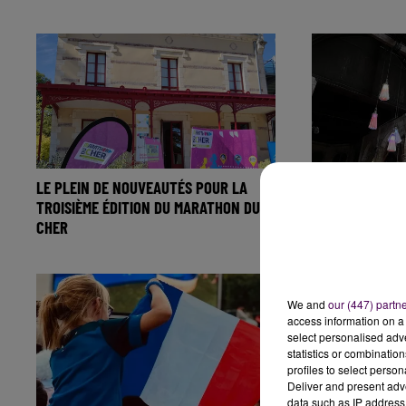
LE PLEIN DE NOUVEAUTÉS POUR LA
A ROUEN, UNE 
TROISIÈME ÉDITION DU MARATHON DU
ROUVRE POUR 
CHER
IMPRESSIONNIS
We and
our (447) partn
access information on a 
select personalised ad
statistics or combinatio
profiles to select person
Deliver and present adv
data such as IP address 