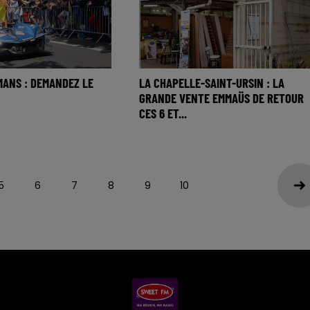
MANS : DEMANDEZ LE
LA CHAPELLE-SAINT-URSIN : LA
GRANDE VENTE EMMAÜS DE RETOUR
CES 6 ET...
5
6
7
8
9
10