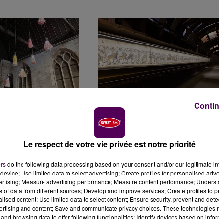
ANCIENNE ÉGLISE
EXPOSITION DE LA TAPISSERIE DE
Contin
NORMANDIE
BAYEUX À LONDRES : DES TICKETS...
TE
Le respect de votre vie privée est notre priorité
ers
do the following data processing based on your consent and/or our legitimate int
device; Use limited data to select advertising; Create profiles for personalised adver
vertising; Measure advertising performance; Measure content performance; Unders
ns of data from different sources; Develop and improve services; Create profiles to 
alised content; Use limited data to select content; Ensure security, prevent and detect
ertising and content; Save and communicate privacy choices. These technologies
and browsing data to offer following functionalities: Identify devices based on infor