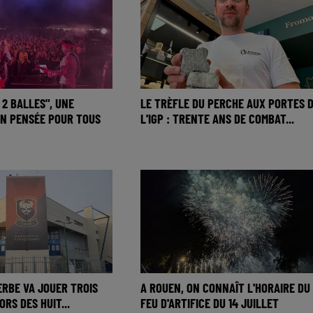
 2 BALLES", UNE
LE TRÈFLE DU PERCHE AUX PORTES 
N PENSÉE POUR TOUS
L'IGP : TRENTE ANS DE COMBAT...
ERBE VA JOUER TROIS
A ROUEN, ON CONNAÎT L'HORAIRE DU
ORS DES HUIT...
FEU D'ARTIFICE DU 14 JUILLET