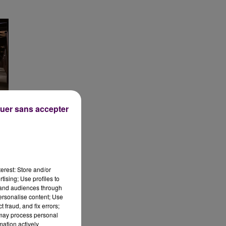
uer sans accepter
erest: Store and/or
tising; Use profiles to
tand audiences through
personalise content; Use
 fraud, and fix errors;
 may process personal
mation actively