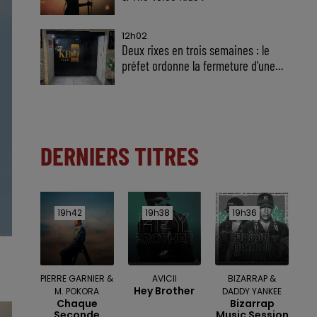
12h02
Deux rixes en trois semaines : le
préfet ordonne la fermeture d'une...
DERNIERS TITRES
19h42
19h42
19h38
19h38
19h36
19h36
PIERRE GARNIER &
AVICII
BIZARRAP &
Hey Brother
M. POKORA
DADDY YANKEE
Chaque
Bizarrap
Seconde
Music Session