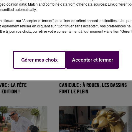
eolocation data; Match and combine data from other data sources; Link different de
ECORD POUR LE
QUI EST CETTE FUTURE PÉPITE DE
nsmitted automatically.
UREGARD
L'ATHLÉTISME MONDIAL ORIGINAIRE
DE...
cliquant sur "Accepter et fermer", ou affiner en sélectionnant les finalités et/ou pa
 également refuser en cliquant sur "Continuer sans accepter". Vos préférences ne 
tre à jour vos choix, ou retirer votre consentement à tout moment via le lien "Gérer 
Gérer mes choix
Accepter et fermer
RE : LA FÊTE
CANICULE : À ROUEN, LES BASSINS
 ÉDITION !
FONT LE PLEIN