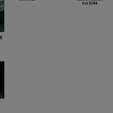
Vol 0/66
DE