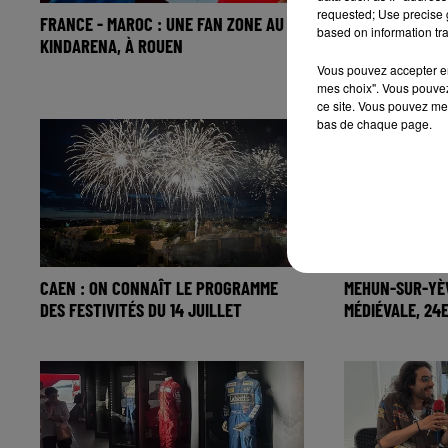
requested; Use precise g
FRANCE - MAROC : UNE FAN ZONE AU
UNE ÉDITION R
based on information tra
KINDARENA, À ROUEN
FESTIVAL BEA
Vous pouvez accepter en 
mes choix". Vous pouvez
ce site. Vous pouvez met
bas de chaque page.
CAEN : ON CONNAÎT LE PROGRAMME
MEHUN-SUR-YÈV
DES FESTIVITÉS DU 14 JUILLET
MÉDIÉVALE, 24E