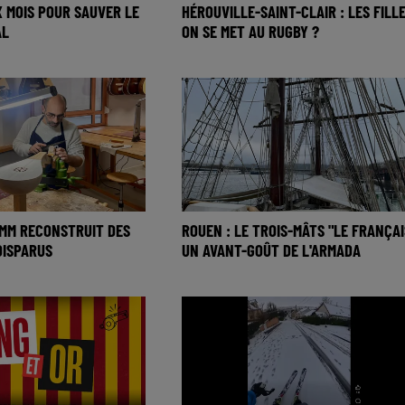
X MOIS POUR SAUVER LE
HÉROUVILLE-SAINT-CLAIR : LES FILLE
AL
ON SE MET AU RUGBY ?
TEMM RECONSTRUIT DES
ROUEN : LE TROIS-MÂTS "LE FRANÇAI
DISPARUS
UN AVANT-GOÛT DE L'ARMADA