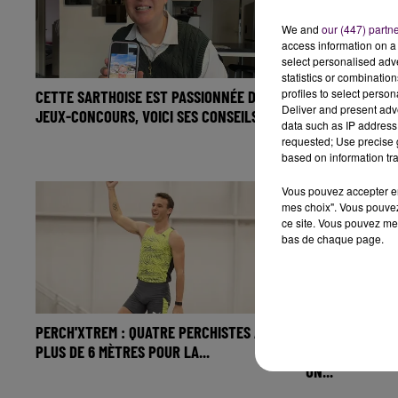
We and
our (447) partn
access information on a 
select personalised ad
statistics or combinatio
profiles to select person
CETTE SARTHOISE EST PASSIONNÉE DE
CINÉ LUMIÈRE :
Deliver and present adv
JEUX-CONCOURS, VOICI SES CONSEILS...
2" EN TÊTE SUR
data such as IP address 
requested; Use precise g
based on information tra
Vous pouvez accepter en 
mes choix". Vous pouvez
ce site. Vous pouvez met
bas de chaque page.
PERCH'XTREM : QUATRE PERCHISTES À
"ÇA REDONNE DE
PLUS DE 6 MÈTRES POUR LA...
MANS" : AU PIE
UN...