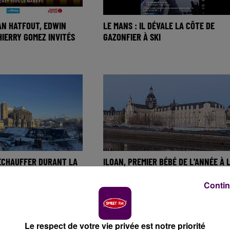
AN HATFOUT, EDWIN
LE MANS : IL DÉVALE LA CÔTE DE
HIERRY GOMEZ INVITÉS
GAZONFIER À SKI
ÉCHAUFFER DURANT LA
ILOAN, PREMIER BÉBÉ DE L'ANNÉE À 
D ?
MATERNITÉ DU HAUT-ANJOU
Contin
Le respect de votre vie privée est notre priorité