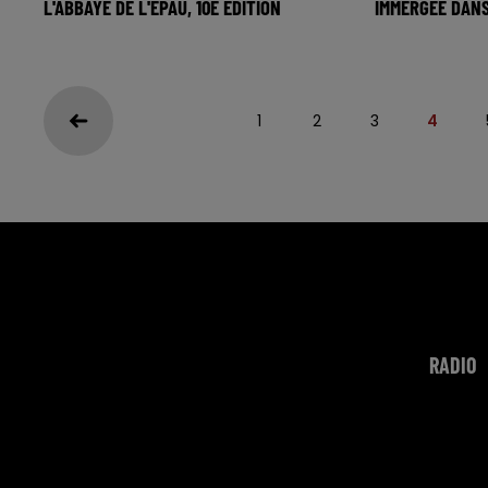
L'ABBAYE DE L'EPAU, 10E ÉDITION
IMMERGÉE DANS
1
2
3
4
RADIO