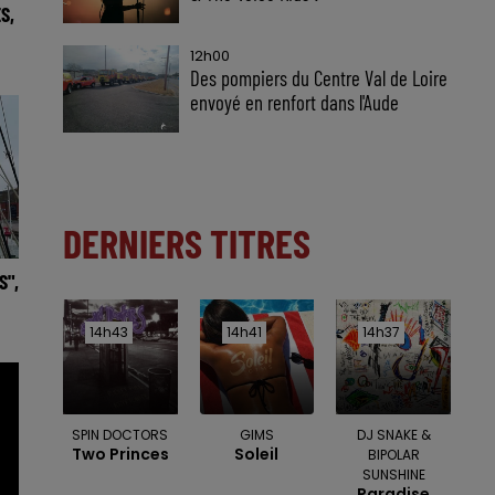
S,
12h00
Des pompiers du Centre Val de Loire
envoyé en renfort dans l'Aude
DERNIERS TITRES
S",
14h43
14h43
14h41
14h41
14h37
14h37
SPIN DOCTORS
GIMS
DJ SNAKE &
Two Princes
Soleil
BIPOLAR
SUNSHINE
Paradise