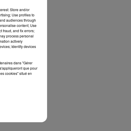
erest: Store and/or
tising; Use profiles to
tand audiences through
personalise content; Use
 fraud, and fix errors;
 may process personal
mation actively
vices; Identify devices
rtenaires dans "Gérer
s'appliqueront que pour
les cookies" situé en