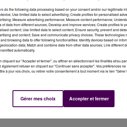
ers
do the following data processing based on your consent and/or our legitimate int
device; Use limited data to select advertising; Create profiles for personalised adver
vertising; Measure advertising performance; Measure content performance; Unders
ns of data from different sources; Develop and improve services; Create profiles to 
alised content; Use limited data to select content; Ensure security, prevent and detect
 À VIERZON, "ZOOTOPIE
LINH SE LANCE DANS SA PREMIÈRE
ertising and content; Save and communicate privacy choices. These technologies
 2025
TOURNÉE, ET ELLE PASSE PAR
and browsing data to offer following functionalities: Identify devices based on infor
BOURGES...
eolocation data; Match and combine data from other data sources; Link different de
nsmitted automatically.
cliquant sur "Accepter et fermer", ou affiner en sélectionnant les finalités et/ou pa
 également refuser en cliquant sur "Continuer sans accepter". Vos préférences ne 
tre à jour vos choix, ou retirer votre consentement à tout moment via le lien "Gérer 
Gérer mes choix
Accepter et fermer
 LA VIE AU VIEUX-
MILLÉNAIRE DE CAEN : UN FINAL
D DE LA CATHÉDRALE,
SURPRISE DEVANT L'HÔTEL DE VILLE