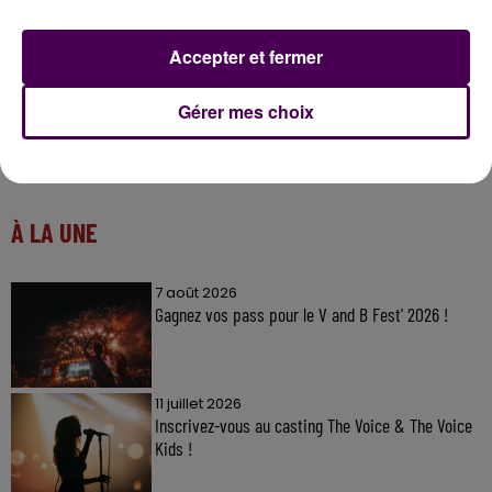
Accepter et fermer
Gérer mes choix
À LA UNE
7 août 2026
Gagnez vos pass pour le V and B Fest' 2026 !
11 juillet 2026
Inscrivez-vous au casting The Voice & The Voice
Kids !