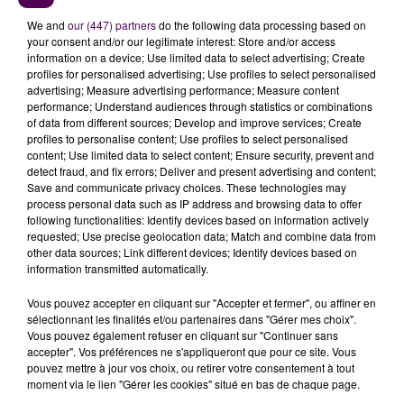
We and
our (447) partners
do the following data processing based on
your consent and/or our legitimate interest: Store and/or access
information on a device; Use limited data to select advertising; Create
profiles for personalised advertising; Use profiles to select personalised
advertising; Measure advertising performance; Measure content
performance; Understand audiences through statistics or combinations
of data from different sources; Develop and improve services; Create
profiles to personalise content; Use profiles to select personalised
content; Use limited data to select content; Ensure security, prevent and
detect fraud, and fix errors; Deliver and present advertising and content;
Save and communicate privacy choices. These technologies may
process personal data such as IP address and browsing data to offer
following functionalities: Identify devices based on information actively
requested; Use precise geolocation data; Match and combine data from
other data sources; Link different devices; Identify devices based on
information transmitted automatically.
Vous pouvez accepter en cliquant sur "Accepter et fermer", ou affiner en
Fête médiévale à Mehun-sur-Yèvre ces 4 et 5 juillet
sélectionnant les finalités et/ou partenaires dans "Gérer mes choix".
Accès gratuit, hormis repas du samedi soir à 22
Vous pouvez également refuser en cliquant sur "Continuer sans
accepter". Vos préférences ne s'appliqueront que pour ce site. Vous
euros
pouvez mettre à jour vos choix, ou retirer votre consentement à tout
Détails sur
le site web officiel de l'événement
!
moment via le lien "Gérer les cookies" situé en bas de chaque page.