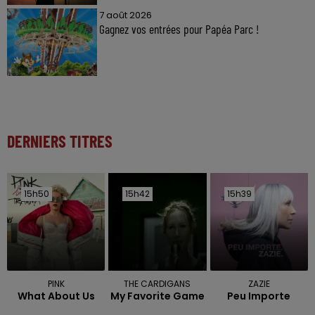
7 août 2026
Gagnez vos entrées pour Papéa Parc !
DERNIERS TITRES
15h50
15h50
15h42
15h42
15h39
15h39
PINK
THE CARDIGANS
ZAZIE
What About Us
My Favorite Game
Peu Importe