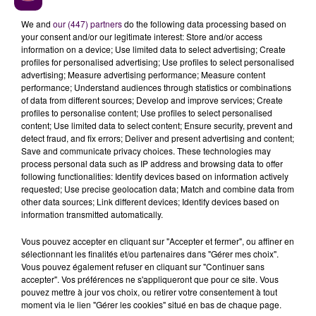
tard.
We and
our (447) partners
do the following data processing based on
À LA UNE
your consent and/or our legitimate interest: Store and/or access
information on a device; Use limited data to select advertising; Create
profiles for personalised advertising; Use profiles to select personalised
31 juillet 2026
advertising; Measure advertising performance; Measure content
Gagnez vos entrées à Terra Botanica !
performance; Understand audiences through statistics or combinations
of data from different sources; Develop and improve services; Create
profiles to personalise content; Use profiles to select personalised
content; Use limited data to select content; Ensure security, prevent and
detect fraud, and fix errors; Deliver and present advertising and content;
11 juillet 2026
Save and communicate privacy choices. These technologies may
Inscrivez-vous au casting The Voice & The Voice
process personal data such as IP address and browsing data to offer
Kids !
following functionalities: Identify devices based on information actively
requested; Use precise geolocation data; Match and combine data from
other data sources; Link different devices; Identify devices based on
6 août 2026
information transmitted automatically.
Deux rixes en trois semaines : le préfet ordonne
Vous pouvez accepter en cliquant sur "Accepter et fermer", ou affiner en
la fermeture d'une...
sélectionnant les finalités et/ou partenaires dans "Gérer mes choix".
Vous pouvez également refuser en cliquant sur "Continuer sans
accepter". Vos préférences ne s'appliqueront que pour ce site. Vous
pouvez mettre à jour vos choix, ou retirer votre consentement à tout
moment via le lien "Gérer les cookies" situé en bas de chaque page.