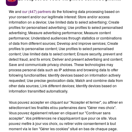
La ville de Rouen souhaite également faciliter l'accès
au musée, en s’appuyant notamment sur un projet
We and
our (447) partners
do the following data processing based on
sélectionné dans le cadre du budget participatif
your consent and/or our legitimate interest: Store and/or access
information on a device; Use limited data to select advertising; Create
citoyen 2024.
"
Un petit chemin va faciliter la
profiles for personalised advertising; Use profiles to select personalised
signalétique pour aller vers le musée, avec un
advertising; Measure advertising performance; Measure content
marquage au sol dans les quartiers ouest, dans la
performance; Understand audiences through statistics or combinations
of data from different sources; Develop and improve services; Create
ville et sur les quais
. Par ailleurs, on a installé de
profiles to personalise content; Use profiles to select personalised
nouveaux panneaux, ne serait-ce que des panneaux
content; Use limited data to select content; Ensure security, prevent and
verticaux, pour montrer où se trouve le musée"
detect fraud, and fix errors; Deliver and present advertising and content;
Save and communicate privacy choices. These technologies may
confie Valentin Rasse-Lambrecq, élu municipal en
process personal data such as IP address and browsing data to offer
charge des quartiers ouest. Et à moyen terme, le
following functionalities: Identify devices based on information actively
musée maritime prévoit également de numériser
requested; Use precise geolocation data; Match and combine data from
other data sources; Link different devices; Identify devices based on
certains de ses contenus, à travers la création
information transmitted automatically.
d'audioguides et le déploiement de fiches dotées de
QR codes.
Vous pouvez accepter en cliquant sur "Accepter et fermer", ou affiner en
sélectionnant les finalités et/ou partenaires dans "Gérer mes choix".
Vous pouvez également refuser en cliquant sur "Continuer sans
accepter". Vos préférences ne s'appliqueront que pour ce site. Vous
pouvez mettre à jour vos choix, ou retirer votre consentement à tout
moment via le lien "Gérer les cookies" situé en bas de chaque page.