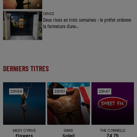
12h02
Deux rixes en trois semaines : le préfet ordonne
la fermeture d'une...
DERNIERS TITRES
23h54
23h54
23h51
23h51
23h47
23h47
MILEY CYRUS
GIMS
THE CONNELLS
Flowers
Soleil
74 75