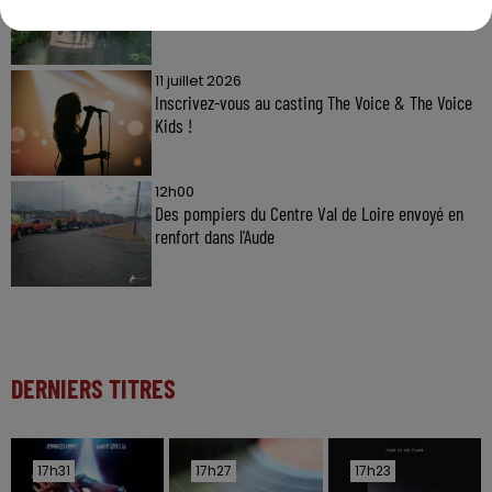
11 juillet 2026
Inscrivez-vous au casting The Voice & The Voice
Kids !
12h00
Des pompiers du Centre Val de Loire envoyé en
renfort dans l'Aude
DERNIERS TITRES
17h31
17h31
17h27
17h27
17h23
17h23