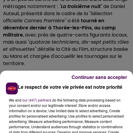
métrages notamment :
"
La troisième nuit
"
de Daniel
Auteuil, présenté dans le cadre de la
"Sélection
officielle Cannes Première"
a été
tourné en
décembre dernier à Thorée-les-Pins, au camp
militaire
, avec près de quatre-cents figurants locaux,
mais aussi
"quatorze techniciens, dix-sept petits rôles
et silhouettes"
détaille la Cité du Film, structure basée
au Mans et chargée d'accueillir les tournages sur le
territoire.
UN FILM AVEC ARTUS ET FRANCK
Continuer sans accepter
DUBOSC
Le respect de votre vie privée est notre priorité
"
Les caprices de l’enfant-roi
"
de Michel Leclerc et
We and
our (447) partners
do the following data processing based on
présenté à Cannes en avant-première au
"Cinéma
your consent and/or our legitimate interest: Store and/or access
information on a device; Use limited data to select advertising; Create
de la Plage"
met à l'honneur, de son côté, les pierres
profiles for personalised advertising; Use profiles to select personalised
séculaires de la
"cité Plantagenêt"
:
plusieurs scènes
advertising; Measure advertising performance; Measure content
en ont été réalisées dans le vieux Mans, mais aussi
performance; Understand audiences through statistics or combinations
of data from different sources; Develop and improve services; Create