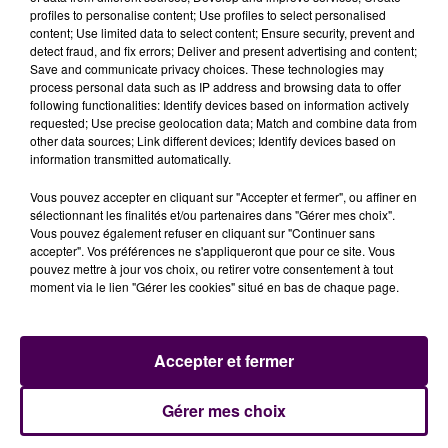
à Avoise et à Roëzé-sur-Sarthe
. Comédie
profiles to personalise content; Use profiles to select personalised
dramatique sur la jeunesse de Louis XIV, on y voit jouer
content; Use limited data to select content; Ensure security, prevent and
Artus, Franck Dubosc et Julia Piaton entre autres,
detect fraud, and fix errors; Deliver and present advertising and content;
Save and communicate privacy choices. These technologies may
pour une sortie nationale programmée officiellement
process personal data such as IP address and browsing data to offer
le 24 juin. Précisons que le Conseil régional des Pays-
following functionalities: Identify devices based on information actively
de-la-Loire l'a soutenu à hauteur de 250 000 euros.
requested; Use precise geolocation data; Match and combine data from
other data sources; Link different devices; Identify devices based on
information transmitted automatically.
Vous pouvez accepter en cliquant sur "Accepter et fermer", ou affiner en
sélectionnant les finalités et/ou partenaires dans "Gérer mes choix".
Vous pouvez également refuser en cliquant sur "Continuer sans
accepter". Vos préférences ne s'appliqueront que pour ce site. Vous
pouvez mettre à jour vos choix, ou retirer votre consentement à tout
moment via le lien "Gérer les cookies" situé en bas de chaque page.
Accepter et fermer
À LA UNE
Gérer mes choix
31 juillet 2026
Gagnez vos entrées à Terra Botanica !