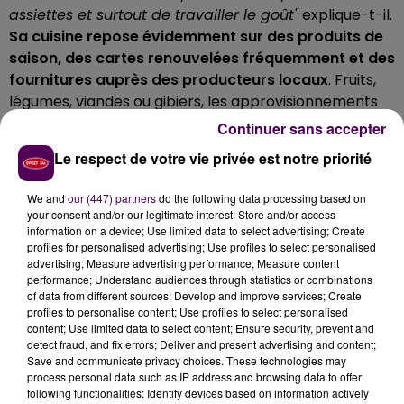
assiettes et surtout de travailler le goût"
explique-t-il.
Sa cuisine repose évidemment sur des produits de
saison, des cartes renouvelées fréquemment et des
fournitures auprès des producteurs locaux
.
Fruits,
légumes, viandes ou gibiers, les approvisionnements
dictent le rythme des menus :
"L'idée est d'interpréter
Continuer sans accepter
les produits au plus simple et de les mettre en avant
Le respect de votre vie privée est notre priorité
sans artifice"
résume le chef. Dans les assiettes, cette
approche se traduit par des recettes lisibles et
We and
our (447) partners
do the following data processing based on
gourmandes, où quelques ingrédients suffisent à créer
your consent and/or our legitimate interest: Store and/or access
une émotion :
"On veut une cuisine pas trop prise de
information on a device; Use limited data to select advertising; Create
profiles for personalised advertising; Use profiles to select personalised
tête, où l'on passe simplement un bon moment
advertising; Measure advertising performance; Measure content
autour de la table".
performance; Understand audiences through statistics or combinations
of data from different sources; Develop and improve services; Create
profiles to personalise content; Use profiles to select personalised
content; Use limited data to select content; Ensure security, prevent and
detect fraud, and fix errors; Deliver and present advertising and content;
Save and communicate privacy choices. These technologies may
process personal data such as IP address and browsing data to offer
following functionalities: Identify devices based on information actively