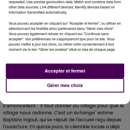
requested; Use precise geolocation data; Match and combine data from
other data sources; Link different devices; Identify devices based on
information transmitted automatically.
Vous pouvez accepter en cliquant sur "Accepter et fermer", ou affiner en
sélectionnant les finalités et/ou partenaires dans "Gérer mes choix".
Vous pouvez également refuser en cliquant sur "Continuer sans
S'ANCRER DANS LE VILLAGE POUR LE
accepter". Vos préférences ne s'appliqueront que pour ce site. Vous
pouvez mettre à jour vos choix, ou retirer votre consentement à tout
FAIRE VIVRE
moment via le lien "Gérer les cookies" situé en bas de chaque page.
À Thoury,
"La Bécasse Heureuse"
occupe une place
Accepter et fermer
particulière. Dernier commerce du village -bar PMU il
y a encore cinq ans-, l'établissement entend
participer pleinement à la vie locale. Brocante, fête
Gérer mes choix
de la musique, soirées thématiques ou collaborations
avec d'autres professionnels du territoire, les idées
s’amoncellent :
"Il faut donner au village pour que le
village nous redonne. C'est un échange"
estime
Baptiste Ingouf, qui se réjouit de l'accueil reçu depuis
l'ouverture. En quinze jours, la clientèle locale a déjà