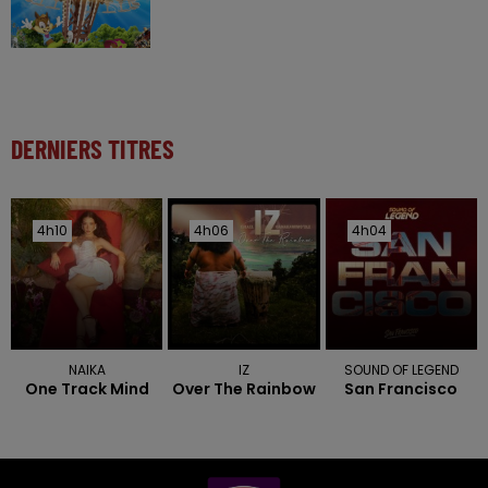
DERNIERS TITRES
4h10
4h10
4h06
4h06
4h04
4h04
NAIKA
IZ
SOUND OF LEGEND
One Track Mind
Over The Rainbow
San Francisco