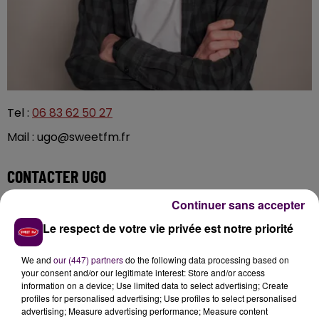
Tel :
06 83 62 50 27
Mail : ugo@sweetfm.fr
CONTACTER UGO
Continuer sans accepter
Le respect de votre vie privée est notre priorité
Nom
*
We and
our (447) partners
do the following data processing based on
your consent and/or our legitimate interest: Store and/or access
information on a device; Use limited data to select advertising; Create
profiles for personalised advertising; Use profiles to select personalised
advertising; Measure advertising performance; Measure content