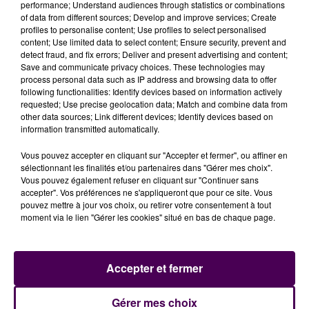
performance; Understand audiences through statistics or combinations
of data from different sources; Develop and improve services; Create
Prénom
*
profiles to personalise content; Use profiles to select personalised
content; Use limited data to select content; Ensure security, prevent and
detect fraud, and fix errors; Deliver and present advertising and content;
Save and communicate privacy choices. These technologies may
process personal data such as IP address and browsing data to offer
following functionalities: Identify devices based on information actively
Sujet
*
requested; Use precise geolocation data; Match and combine data from
other data sources; Link different devices; Identify devices based on
information transmitted automatically.
Vous pouvez accepter en cliquant sur "Accepter et fermer", ou affiner en
sélectionnant les finalités et/ou partenaires dans "Gérer mes choix".
Vous pouvez également refuser en cliquant sur "Continuer sans
Adresse-mail
*
accepter". Vos préférences ne s'appliqueront que pour ce site. Vous
pouvez mettre à jour vos choix, ou retirer votre consentement à tout
moment via le lien "Gérer les cookies" situé en bas de chaque page.
Accepter et fermer
Message à envoyer
*
Gérer mes choix