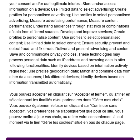
your consent and/or our legitimate interest: Store and/or access
information on a device; Use limited data to select advertising; Create
profiles for personalised advertising; Use profiles to select personalised
advertising; Measure advertising performance; Measure content
performance; Understand audiences through statistics or combinations
of data from different sources; Develop and improve services; Create
profiles to personalise content; Use profiles to select personalised
content; Use limited data to select content; Ensure security, prevent and
detect fraud, and fix errors; Deliver and present advertising and content;
Save and communicate privacy choices. These technologies may
process personal data such as IP address and browsing data to offer
following functionalities: Identify devices based on information actively
requested; Use precise geolocation data; Match and combine data from
other data sources; Link different devices; Identify devices based on
information transmitted automatically.
Jihem vous accompagne tous les matins, du lundi au
Vous pouvez accepter en cliquant sur "Accepter et fermer", ou affiner en
vendredi, de 10h à 12h. Au programme : info-trafic, info
sélectionnant les finalités et/ou partenaires dans "Gérer mes choix".
locale, bons plans sorties, offres d’emploi et surtout
Vous pouvez également refuser en cliquant sur "Continuer sans
tous vos hits préférés ! Une émission idéale pour
accepter". Vos préférences ne s'appliqueront que pour ce site. Vous
pouvez mettre à jour vos choix, ou retirer votre consentement à tout
écouter sur la route, ou tranquillement au boulot !
moment via le lien "Gérer les cookies" situé en bas de chaque page.