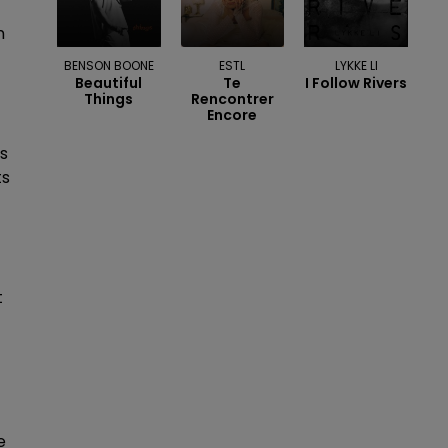
n
BENSON BOONE
ESTL
LYKKE LI
Beautiful
Te
I Follow Rivers
Things
Rencontrer
Encore
ns
ts
t
e