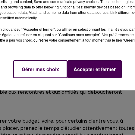
ertising and content; Save and communicate privacy choices. These technologies
and browsing data to offer following functionalities: Identify devices based on infor
eolocation data; Match and combine data from other data sources; Link different de
nsmitted automatically.
cliquant sur "Accepter et fermer", ou affiner en sélectionnant les finalités et/ou pa
 également refuser en cliquant sur "Continuer sans accepter". Vos préférences ne 
tre à jour vos choix, ou retirer votre consentement à tout moment via le lien "Gérer 
ion des débuts de votre union. Vous aurez l'art de
me, vous lui préparerez un petit cocktail de sensualité
Gérer mes choix
Accepter et fermer
nde envie de sortir, de vous montrer plus ouvert, plus
rable aux rencontres et aux amitiés qui déboucheront
er votre budget, voire, pour certains d'entre vous, à
à placer, prenez le temps d'étudier attentivement toutes