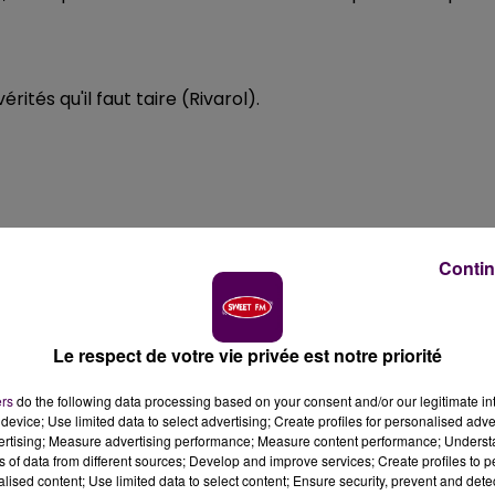
rités qu'il faut taire (Rivarol).
us sont utiles à plusieurs égards.
Contin
|
t gratuit
Horoscope quotidien
AsiaFlash.com
Le respect de votre vie privée est notre priorité
ers
do the following data processing based on your consent and/or our legitimate int
ICORNE (LUNDI 3 -- DIMANCHE 9
device; Use limited data to select advertising; Create profiles for personalised adver
vertising; Measure advertising performance; Measure content performance; Unders
ns of data from different sources; Develop and improve services; Create profiles to 
alised content; Use limited data to select content; Ensure security, prevent and detect