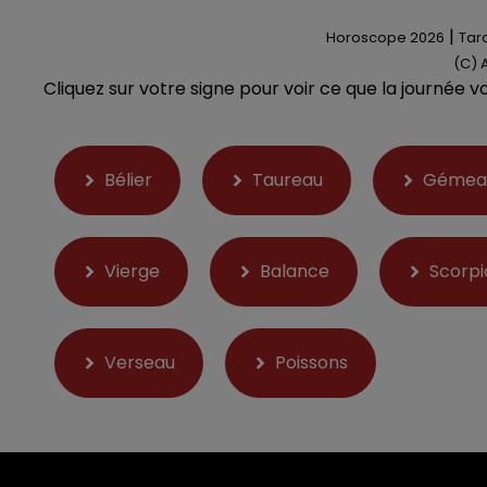
|
Horoscope 2026
Taro
(C) 
Cliquez sur votre signe pour voir ce que la journée v
Bélier
Taureau
Gémea
Vierge
Balance
Scorpi
Verseau
Poissons