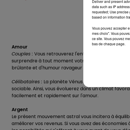
Deliver and present adv
data such as IP address 
requested; Use precise g
based on information tra
Vous pouvez accepter en 
mes choix". Vous pouvez
ce site. Vous pouvez met
bas de chaque page.
Amour
Couples :
Vous retrouverez l'enthousiasme et la pass
surprendre à tout moment votre bien-aimé(e). En pri
brûlante et d'humour ravageur qui l'enivrera.
Célibataires :
La planète Vénus vous donnera une gra
sociable. Ainsi, vous évoluerez dans un climat favo
facilement et rapidement sur l'amour.
Argent
Le présent mouvement astral vous incitera à équilibr
améliorer vos revenus. Si vous avez des économies 