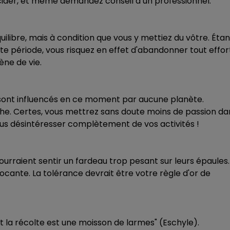
décider, et même demandez conseil à un professionnel.
uilibre, mais à condition que vous y mettiez du vôtre. Étan
e période, vous risquez en effet d'abandonner tout effor
ène de vie.
e sont influencés en ce moment par aucune planète.
oche. Certes, vous mettrez sans doute moins de passion da
ous désintéresser complètement de vos activités !
urraient sentir un fardeau trop pesant sur leurs épaules.
ocante. La tolérance devrait être votre règle d'or de
 et la récolte est une moisson de larmes" (Eschyle).