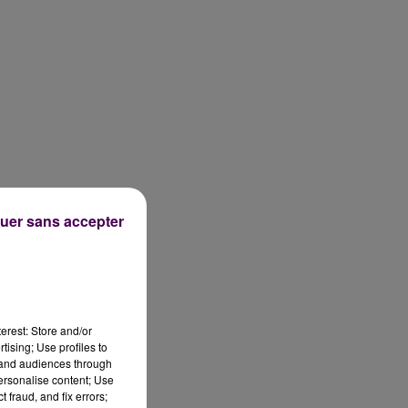
uer sans accepter
erest: Store and/or
tising; Use profiles to
tand audiences through
personalise content; Use
 fraud, and fix errors;