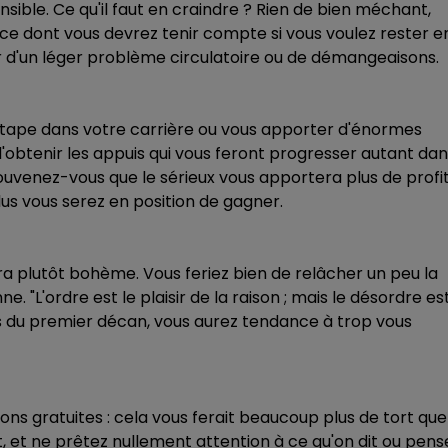
ible. Ce qu'il faut en craindre ? Rien de bien méchant,
 ce dont vous devrez tenir compte si vous voulez rester e
ir d'un léger problème circulatoire ou de démangeaisons.
tape dans votre carrière ou vous apporter d'énormes
d'obtenir les appuis qui vous feront progresser autant da
ouvenez-vous que le sérieux vous apportera plus de profi
lus vous serez en position de gagner.
ra plutôt bohème. Vous feriez bien de relâcher un peu la
nne. "L'ordre est le plaisir de la raison ; mais le désordre es
êtes du premier décan, vous aurez tendance à trop vous
ons gratuites : cela vous ferait beaucoup plus de tort que
et ne prêtez nullement attention à ce qu'on dit ou pens