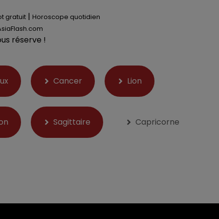
|
t gratuit
Horoscope quotidien
AsiaFlash.com
ous réserve !
ux
Cancer
Lion
on
Sagittaire
Capricorne