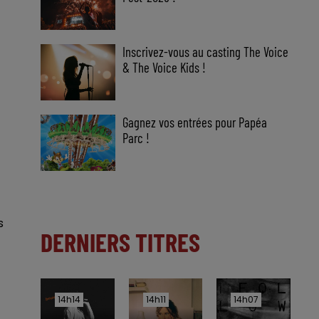
Inscrivez-vous au casting The Voice
& The Voice Kids !
Gagnez vos entrées pour Papéa
Parc !
s
DERNIERS TITRES
14h14
14h14
14h11
14h11
14h07
14h07