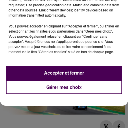
requested; Use precise geolocation data; Match and combine data from
l’absence de rejets.
J’avais peur que la piste soit
other data sources; Link different devices; Identify devices based on
plus grasse
"
avoue l’intéressé, avant de conclure
information transmitted automatically.
ironiquement
"
q
uoi qu’il en soit, ça n’empêchera pas
Vous pouvez accepter en cliquant sur "Accepter et fermer", ou affiner en
les pilotes amateurs de rouler comme des
sélectionnant les finalités et/ou partenaires dans "Gérer mes choix".
cochons...".
Vous pouvez également refuser en cliquant sur "Continuer sans
accepter". Vos préférences ne s'appliqueront que pour ce site. Vous
pouvez mettre à jour vos choix, ou retirer votre consentement à tout
moment via le lien "Gérer les cookies" situé en bas de chaque page.
Accepter et fermer
Gérer mes choix