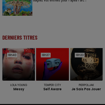
DERNIERS TITRES
18h40
18h40
18h37
18h37
18h33
18h33
LOLA YOUNG
TEMPER CITY
PIERPOLJAK
Messy
Self Aware
Je Sais Pas Jouer