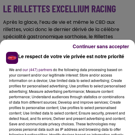
LE RILLETTES EXCELLIUM RACING
Après la glace, l’eau de vie et même le CBD aux
rillettes, voici donc le dernier dérivé de la célèbre
spécialité gastronomique sarthoise, le Rillettes
Excellium Racing.
"Huit années de développement ont
Continuer sans accepter
été nécessaires pour trouver la bonne recette.
Ce
Le respect de votre vie privée est notre priorité
carburant riche en oméga 3 permet aux voitures de
rouler plus longtemps
. Le saindoux fait également
We and
our (447) partners
do the following data processing based on
office de lubrifiant pour les moteurs"
assure Cyril
your consent and/or our legitimate interest: Store and/or access
Duporc, ingénieur en chef.
information on a device; Use limited data to select advertising; Create
profiles for personalised advertising; Use profiles to select personalised
DE PREMIERS ESSAIS EN PISTE
advertising; Measure advertising performance; Measure content
performance; Understand audiences through statistics or combinations
of data from different sources; Develop and improve services; Create
Paul Pork, pilote du team
"Porsche Pink Pig"
a pu
profiles to personalise content; Use profiles to select personalised
prendre le volant d’une 911 dont le réservoir a été
content; Use limited data to select content; Ensure security, prevent and
detect fraud, and fix errors; Deliver and present advertising and content;
rempli de ce nouveau carburant.
"En tant que
Save and communicate privacy choices. These technologies may
végétarien, j’étais au départ assez sceptique. Mais
process personal data such as IP address and browsing data to offer
j’ai vite été rassuré par les performances, et surtout
following functionalities: Identify devices based on information actively