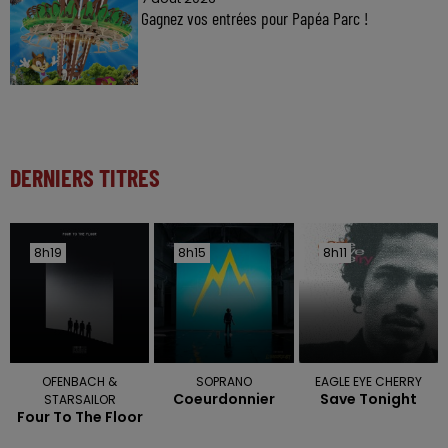
Gagnez vos entrées pour Papéa Parc !
DERNIERS TITRES
8h19
8h19
8h15
8h15
8h11
8h11
OFENBACH &
SOPRANO
EAGLE EYE CHERRY
Coeurdonnier
Save Tonight
STARSAILOR
Four To The Floor