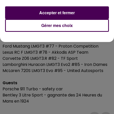
LMP2
Oreca 07-Gibson #14 - AO by TF
Accepter et fermer
LMGT3
Gérer mes choix
Aston Martin Vantage AMR LMGT3 #27 - Heart of
Racing Team
BMW M4 LMGT3 #46 - Team WRT
Ford Mustang LMGT3 #77 - Proton Competition
Lexus RC F LMGT3 #78 - Akkodis ASP Team
Corvette Z06 LMGT3.R #82 - TF Sport
Lamborghini Huracan LMGT3 Evo2 #85 - Iron Dames
McLaren 720S LMGT3 Evo #95 - United Autosports
Guests
Porsche 911 Turbo - safety car
Bentley 3 Litre Sport - gagnante des 24 Heures du
Mans en 1924