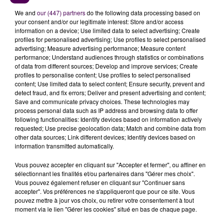
15h à 16h15, dans la foulée des vérifications
administratives et techniques,
"sous la vigilance de
We and
our (447) partners
do the following data processing based on
your consent and/or our legitimate interest: Store and/or access
nombreux commissaires, bénévoles, jalonneurs et
information on a device; Use limited data to select advertising; Create
forces de l'ordre"
ajoute l'ACO, qui appelle chacun à
profiles for personalised advertising; Use profiles to select personalised
bien veiller à respecter les consignes qui seront
advertising; Measure advertising performance; Measure content
performance; Understand audiences through statistics or combinations
transmises sur place.
of data from different sources; Develop and improve services; Create
QUELLES VOITURES DÉFILERONT EN VILLE ?
profiles to personalise content; Use profiles to select personalised
content; Use limited data to select content; Ensure security, prevent and
detect fraud, and fix errors; Deliver and present advertising and content;
Hypercar
Save and communicate privacy choices. These technologies may
Cadillac V-Series.R #2 - Cadillac Racing
process personal data such as IP address and browsing data to offer
following functionalities: Identify devices based on information actively
Porsche 963 #5 - Porsche Penske Motorsport
requested; Use precise geolocation data; Match and combine data from
Toyota GR010 - Hybrid #7 - Toyota Gazoo Racing
other data sources; Link different devices; Identify devices based on
Isotta Fraschini Tipo6-C #11 - Isotta Fraschini
information transmitted automatically.
Lamborghini SC63 #19 - Lamborghini Iron Lynx
Vous pouvez accepter en cliquant sur "Accepter et fermer", ou affiner en
BMW M Hybrid V8 #20 - BMW M Team WRT
sélectionnant les finalités et/ou partenaires dans "Gérer mes choix".
Alpine A424 #36 - Alpine Endurance Team
Vous pouvez également refuser en cliquant sur "Continuer sans
Ferrari 499P #51 - Ferrari AF Corse
accepter". Vos préférences ne s'appliqueront que pour ce site. Vous
pouvez mettre à jour vos choix, ou retirer votre consentement à tout
Peugeot 9X8 #94 - Peugeot TotalEnergies
moment via le lien "Gérer les cookies" situé en bas de chaque page.