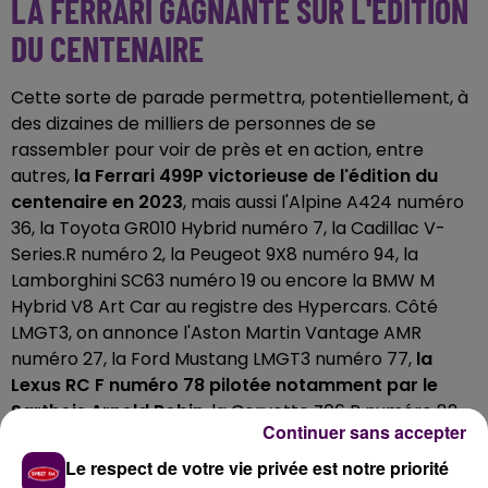
LA FERRARI GAGNANTE SUR L'ÉDITION
DU CENTENAIRE
Cette sorte de parade permettra, potentiellement, à
des dizaines de milliers de personnes de se
rassembler pour voir de près et en action, entre
autres,
la Ferrari 499P victorieuse de l'édition du
centenaire en 2023
, mais aussi l'Alpine A424 numéro
36, la Toyota GR010 Hybrid numéro 7, la Cadillac V-
Series.R numéro 2, la Peugeot 9X8 numéro 94, la
Lamborghini SC63 numéro 19 ou encore la BMW M
Hybrid V8 Art Car au registre des Hypercars. Côté
LMGT3, on annonce l'Aston Martin Vantage AMR
numéro 27, la Ford Mustang LMGT3 numéro 77,
la
Lexus RC F numéro 78 pilotée notamment par le
Sarthois Arnold Robin
, la Corvette Z06 R numéro 82
Continuer sans accepter
ainsi que la Lamborghini Huracan Evo2 numéro 85 de
l'écurie féminine Iron Dames. L'événement aura lieu de
Le respect de votre vie privée est notre priorité