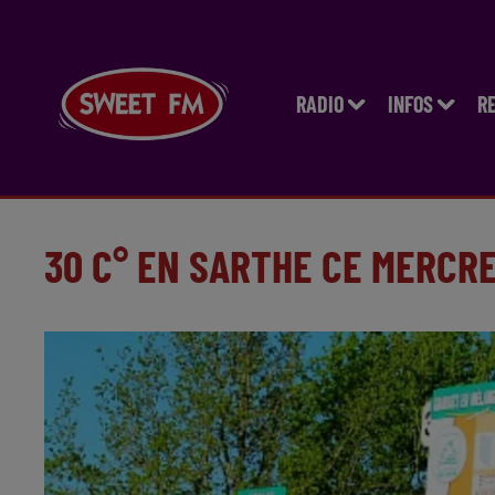
RADIO
INFOS
R
30 C° EN SARTHE CE MERCR