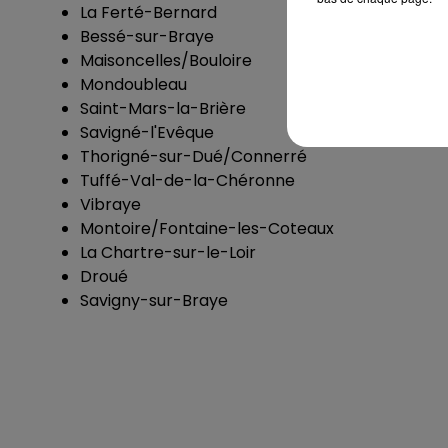
La Ferté-Bernard
Bessé-sur-Braye
Maisoncelles/Bouloire
Mondoubleau
Saint-Mars-la-Brière
Savigné-l'Evêque
Thorigné-sur-Dué/Connerré
Tuffé-Val-de-la-Chéronne
Vibraye
Montoire/Fontaine-les-Coteaux
La Chartre-sur-le-Loir
Droué
Savigny-sur-Braye