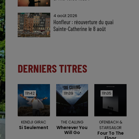
4 août 2026
Honfleur : réouverture du quai
Sainte-Catherine le 8 août
DERNIERS TITRES
11h42
11h42
11h39
11h39
11h35
11h35
KENDJI GIRAC
THE CALLING
OFENBACH &
Si Seulement
Wherever You
STARSAILOR
Will Go
Four To The
Floor