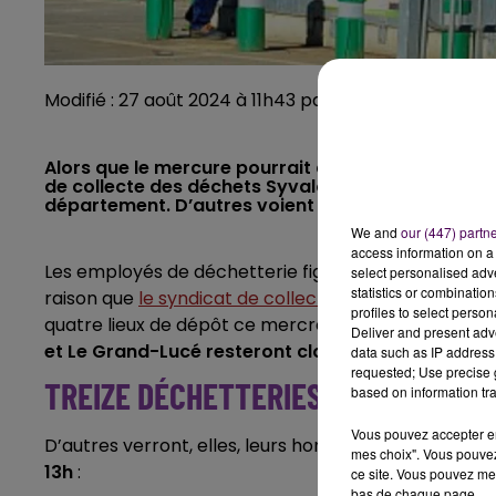
Modifié : 27 août 2024 à 11h43 par Corentin Allain
Alors que le mercure pourrait attendre la barre d
de collecte des déchets Syvalorm annonce la ferm
département. D’autres voient leurs horaires modif
We and
our (447) partn
access information on a 
Les employés de déchetterie figurent parmi les trava
select personalised ad
statistics or combinatio
raison que
le syndicat de collecte et de traitemen
profiles to select person
quatre lieux de dépôt ce mercredi 28 aout : les déch
Deliver and present adv
et Le Grand-Lucé resteront closes toute cette jo
data such as IP address 
requested; Use precise g
TREIZE DÉCHETTERIES OUVERTES U
based on information tra
Vous pouvez accepter en 
D’autres verront, elles, leurs horaires d’ouvertures 
mes choix". Vous pouvez
13h
:
ce site. Vous pouvez met
bas de chaque page.