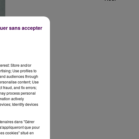
uer sans accepter
t
erest: Store and/or
tising; Use profiles to
e
tand audiences through
personalise content; Use
de
 fraud, and fix errors;
n
 may process personal
mation actively
vices; Identify devices
rtenaires dans "Gérer
s'appliqueront que pour
les cookies" situé en