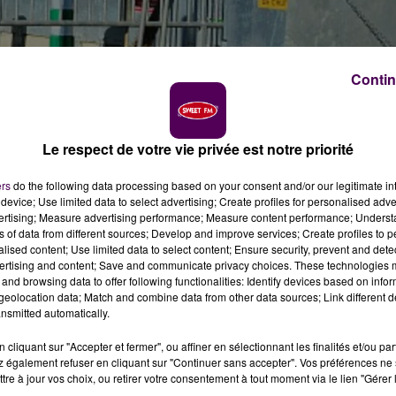
Contin
es 30 degrés ce mercredi 28 août en Sarthe, le syndica
Le respect de votre vie privée est notre priorité
eture de plusieurs déchetteries de l’est du
iés.
ers
do the following data processing based on your consent and/or our legitimate int
device; Use limited data to select advertising; Create profiles for personalised adver
illeurs plus exposés aux fortes chaleurs. C’est pour cett
vertising; Measure advertising performance; Measure content performance; Unders
ns of data from different sources; Develop and improve services; Create profiles to 
t des déchets ménagers Syvalorm
annonce la fermeture 
alised content; Use limited data to select content; Ensure security, prevent and detect
etteries de
Montaillé/Saint-Calais, Montmirail, Lombro
ertising and content; Save and communicate privacy choices. These technologies
urnée
.
and browsing data to offer following functionalities: Identify devices based on infor
eolocation data; Match and combine data from other data sources; Link different de
NIQUEMENT LE MATIN
nsmitted automatically.
cliquant sur "Accepter et fermer", ou affiner en sélectionnant les finalités et/ou pa
modifiés, et ne seront accessibles que le matin, de
7h30 à
 également refuser en cliquant sur "Continuer sans accepter". Vos préférences ne 
tre à jour vos choix, ou retirer votre consentement à tout moment via le lien "Gérer 