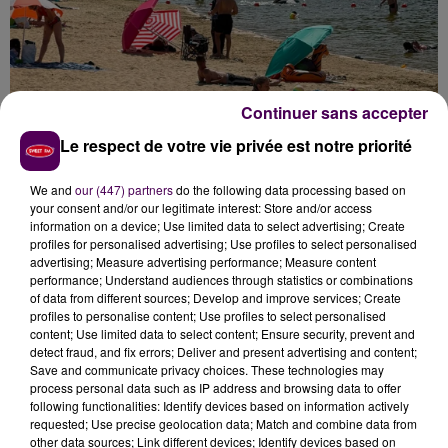
Continuer sans accepter
Le respect de votre vie privée est notre priorité
En périphérie immédiate du Mans, à Arnage,
le plan
We and
our (447) partners
do the following data processing based on
your consent and/or our legitimate interest: Store and/or access
d'eau de la Gémerie a évidemment fait le plein
:
information on a device; Use limited data to select advertising; Create
"C'est l'ambiance des vacances avant les vacances
profiles for personalised advertising; Use profiles to select personalised
!"
lance Mégane entre deux séances de bain
dans
advertising; Measure advertising performance; Measure content
performance; Understand audiences through statistics or combinations
l'eau plus que tiède,
"à 29 degrés !"
précise Régis
,
of data from different sources; Develop and improve services; Create
retraité, qui trouve la situation
"inimaginable"
.
profiles to personalise content; Use profiles to select personalised
content; Use limited data to select content; Ensure security, prevent and
detect fraud, and fix errors; Deliver and present advertising and content;
Ecoutez le reportage de Jonathan Lateur :
Save and communicate privacy choices. These technologies may
process personal data such as IP address and browsing data to offer
following functionalities: Identify devices based on information actively
requested; Use precise geolocation data; Match and combine data from
other data sources; Link different devices; Identify devices based on