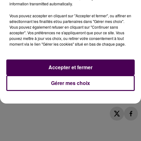
information transmitted automatically.
... A LIRE AUSSI :
Vous pouvez accepter en cliquant sur "Accepter et fermer", ou affiner en
sélectionnant les finalités et/ou partenaires dans "Gérer mes choix".
Vous pouvez également refuser en cliquant sur "Continuer sans
accepter". Vos préférences ne s'appliqueront que pour ce site. Vous
pouvez mettre à jour vos choix, ou retirer votre consentement à tout
Cet élément est masqué compte-tenu du refus
moment via le lien "Gérer les cookies" situé en bas de chaque page.
du dépôt de cookies que vous avez exprimé. Si
vous souhaitez l'afficher, merci de nous donner
votre accord en cliquant sur le bouton ci-
Accepter et fermer
dessous.
Gérer mes choix
Afficher l'élément