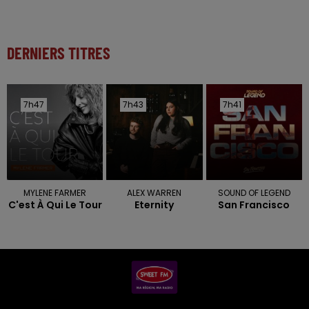
DERNIERS TITRES
7h47
7h47
7h43
7h43
7h41
7h41
MYLENE FARMER
ALEX WARREN
SOUND OF LEGEND
C'est À Qui Le Tour
Eternity
San Francisco