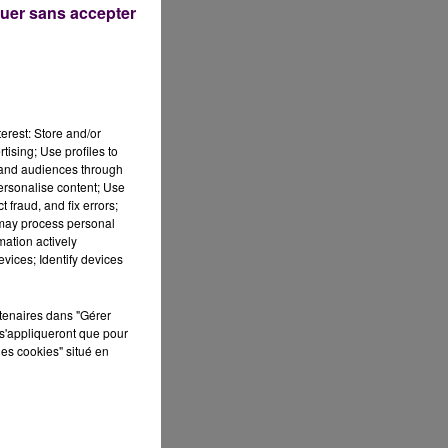
uer sans accepter
erest: Store and/or
s,
tising; Use profiles to
tand audiences through
personalise content; Use
 fraud, and fix errors;
 may process personal
mation actively
vices; Identify devices
rtenaires dans "Gérer
s'appliqueront que pour
les cookies" situé en