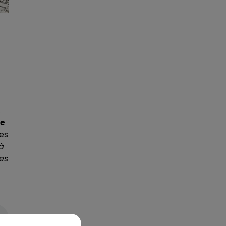
,
re
es
à
ces