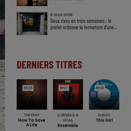
6 août 2026
Deux rixes en trois semaines : le
préfet ordonne la fermeture d'une...
DERNIERS TITRES
6h23
6h23
6h17
6h17
6h13
6h13
THE FRAY
CORNEILLE &
KUNGS
How To Save
This Girl
VITAA
A Life
Ensemble