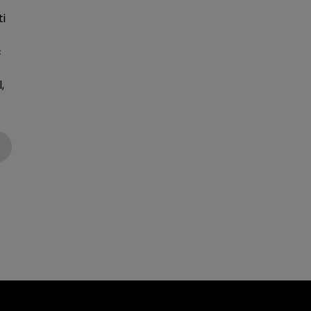
i
c
,