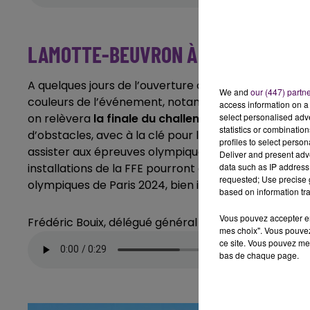
LAMOTTE-BEUVRON À L’HEURE OLY
A quelques jours de l’ouverture officielle des Jeux o
We and
our (447) partn
couleurs de l’événement, notamment lors de deux jour
access information on a 
on relèvera
la finale du challenge
"A cheval pour P
select personalised ad
statistics or combinatio
d’obstacles, avec à la clé pour le gagnant un stage 
profiles to select person
assister aux épreuves olympiques à Versailles. Et pui
Deliver and present adv
installations de la FFE pourront assister à la retra
data such as IP address 
requested; Use precise g
olympiques de Paris 2024, bien installés sur le terrai
based on information tra
Vous pouvez accepter en 
Frédéric Bouix, délégué général de la FFE :
mes choix". Vous pouvez
ce site. Vous pouvez met
bas de chaque page.