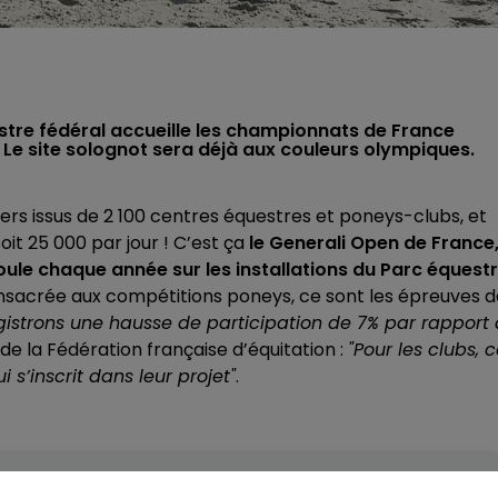
stre fédéral accueille les championnats de France
t. Le site solognot sera déjà aux couleurs olympiques.
liers issus de 2 100 centres équestres et poneys-clubs, et
soit 25 000 par jour ! C’est ça
le Generali Open de France
oule chaque année sur les installations du Parc équest
nsacrée aux compétitions poneys, ce sont les épreuves d
gistrons une hausse de participation de 7% par rapport 
de la Fédération française d’équitation :
"Pour les clubs, 
 s’inscrit dans leur projet"
.