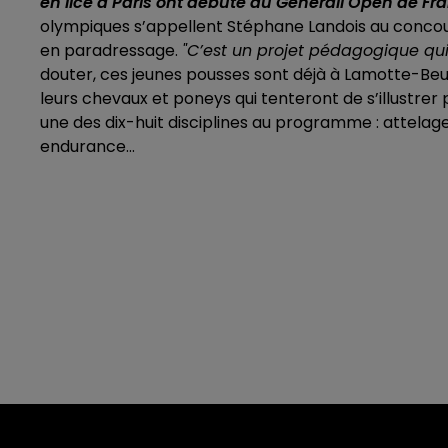
en lice à Paris ont débuté au Generali Open de Fr
olympiques s’appellent Stéphane Landois au concour
en paradressage.
"C’est un projet pédagogique qu
douter, ces jeunes pousses sont déjà à Lamotte-Beuv
leurs chevaux et poneys qui tenteront de s’illustre
une des dix-huit disciplines au programme : attelage,
endurance...