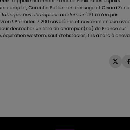
ance"
rappelle fièrement Frédéric Bouix. Et les espoirs
s complet, Corentin Pottier en dressage et Chiara Zenat
i fabrique nos champions de demain"
. Et à n’en pas
ron ! Parmi les 7 200 cavalières et cavaliers en duo ave
r pour décrocher un titre de champion(ne) de France sur
 équitation western, saut d’obstacles, tirs à l’arc à cheval