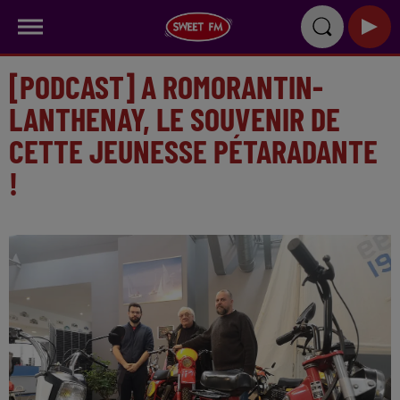
[PODCAST] A ROMORANTIN-
LANTHENAY, LE SOUVENIR DE
CETTE JEUNESSE PÉTARADANTE
!