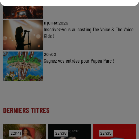
11 juillet 2026
Inscrivez-vous au casting The Voice & The Voice
Kids !
20h00
Gagnez vos entrées pour Papéa Parc !
DERNIERS TITRES
22h41
22h41
22h38
22h38
22h35
22h35