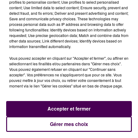
Pâtis jusqu’à l’échangeur Stalingrad
avec une sortie
profiles to personalise content; Use profiles to select personalised
content; Use limited data to select content; Ensure security, prevent and
obligatoire vers le giratoire de la Motte. Ces mesures
detect fraud, and fix errors; Deliver and present advertising and content;
temporaires prendront fin à 9h.
"Les usagers sont
Save and communicate privacy choices. These technologies may
incités à privilégier dans leur déplacement un accès
process personal data such as IP address and browsing data to offer
following functionalities: Identify devices based on information actively
à l’agglomération rouennaise par l’est via la D18E
requested; Use precise geolocation data; Match and combine data from
(boulevard Industriel)"
ajoute-t-on.
other data sources; Link different devices; Identify devices based on
information transmitted automatically.
Vous pouvez accepter en cliquant sur "Accepter et fermer", ou affiner en
sélectionnant les finalités et/ou partenaires dans "Gérer mes choix".
Vous pouvez également refuser en cliquant sur "Continuer sans
accepter". Vos préférences ne s'appliqueront que pour ce site. Vous
pouvez mettre à jour vos choix, ou retirer votre consentement à tout
moment via le lien "Gérer les cookies" situé en bas de chaque page.
Accepter et fermer
À LA UNE
Gérer mes choix
20h00
Gagnez vos pass pour le V and B Fest' 2026 !