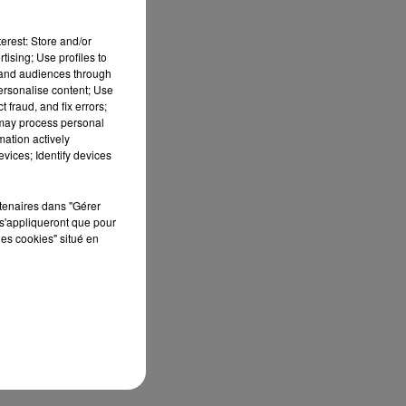
erest: Store and/or
tising; Use profiles to
tand audiences through
personalise content; Use
 fraud, and fix errors;
 may process personal
mation actively
vices; Identify devices
rtenaires dans "Gérer
s'appliqueront que pour
les cookies" situé en