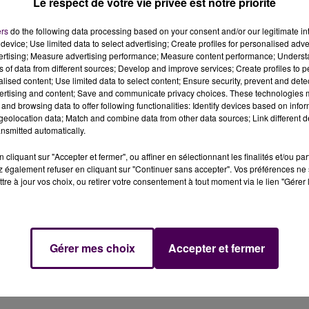
Le respect de votre vie privée est notre priorité
s, ce jeudi 25 juin, pour avoir partagé la vidéo d'un
été interpellées dans ce dossier.
ers
do the following data processing based on your consent and/or our legitimate int
device; Use limited data to select advertising; Create profiles for personalised adver
vertising; Measure advertising performance; Measure content performance; Unders
ns of data from different sources; Develop and improve services; Create profiles to 
médiate ce jeudi 25 juin à Rouen
après avoir été
alised content; Use limited data to select content; Ensure security, prevent and detect
e lutte contre la pédocriminalité, menée par l’office des
ertising and content; Save and communicate privacy choices. These technologies
is personnes sur l'ensemble du territoire français.
and browsing data to offer following functionalities: Identify devices based on infor
eolocation data; Match and combine data from other data sources; Link different de
nsmitted automatically.
cliquant sur "Accepter et fermer", ou affiner en sélectionnant les finalités et/ou pa
é, le 12 août 2025, une vidéo nommée
"Daisy's
 également refuser en cliquant sur "Continuer sans accepter". Vos préférences ne 
subit un viol et d’autres sévices particulièrement
tre à jour vos choix, ou retirer votre consentement à tout moment via le lien "Gérer 
IS
Gérer mes choix
Accepter et fermer
é découvertes sur son ordinateur, localisé dans le
aires, le prévenu a été condamné à une peine de 30 mois
ligation de soins.