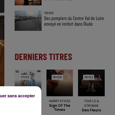
12h00
Des pompiers du Centre Val de Loire
envoyé en renfort dans l'Aude
DERNIERS TITRES
17h02
17h02
16h56
16h56
16h52
16h52
uer sans accepter
SHAKIRA &
HARRY STYLES
TOVE LO &
Sign Of The
BURNA BOY
STROMAE
Times
Dai Dai
Des Fleurs