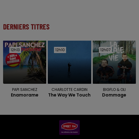
DERNIERS TITRES
12h13
12h13
12h10
12h10
12h07
12h07
PAPI SANCHEZ
CHARLOTTE CARDIN
BIGFLO & OLI
Enamorame
The Way We Touch
Dommage