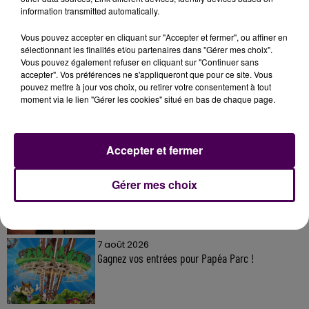
information transmitted automatically.
Vous pouvez accepter en cliquant sur "Accepter et fermer", ou affiner en
sélectionnant les finalités et/ou partenaires dans "Gérer mes choix".
Vous pouvez également refuser en cliquant sur "Continuer sans
À LA UNE
accepter". Vos préférences ne s'appliqueront que pour ce site. Vous
pouvez mettre à jour vos choix, ou retirer votre consentement à tout
moment via le lien "Gérer les cookies" situé en bas de chaque page.
7 août 2026
Gagnez vos pass pour le V and B Fest' 2026 !
Accepter et fermer
11 juillet 2026
Gérer mes choix
Inscrivez-vous au casting The Voice & The Voice
Kids !
7 août 2026
Gagnez vos entrées pour Papéa Parc !