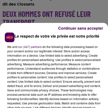
dit des Clossets
.
DEUX HOMMES ONT REFUSÉ LEUR
TRANSPORT
Continuer sans accepter
Septs sapeurs-pompiers du département d'Eure-et-
Le respect de votre vie privée est notre priorité
Loir sont intervenus, épaulés par quelques confrères
de l'Orne voisine : quatre engins terrestres
We and
our (447) partners
do the following data processing based on
d'intervention ont été mobilisés, ainsi qu'un
your consent and/or our legitimate interest: Store and/or access
information on a device; Use limited data to select advertising; Create
hélicoptère du SMUR.
Victimes également, mais sans
profiles for personalised advertising; Use profiles to select personalised
notion de gravité, deux hommes, âgés quant à eux
advertising; Measure advertising performance; Measure content
de 67 et 71 ans, ont refusé leur transport vers un
performance; Understand audiences through statistics or combinations
of data from different sources; Develop and improve services; Create
centre de soin
pour y être observés.
profiles to personalise content; Use profiles to select personalised
content; Use limited data to select content; Ensure security, prevent and
detect fraud, and fix errors; Deliver and present advertising and content;
Save and communicate privacy choices. These technologies may
process personal data such as IP address and browsing data to offer
following functionalities: Identify devices based on information actively
requested; Use precise geolocation data; Match and combine data from
other data sources; Link different devices; Identify devices based on