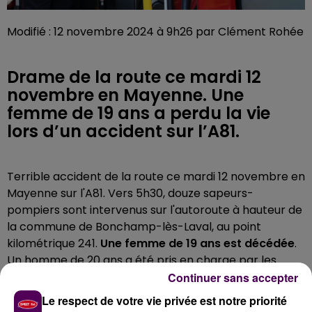
Modifié : 12 novembre 2024 à 9h26 par Clément Rohée
Drame de la route ce mardi 12
novembre en Mayenne. Une
femme de 19 ans a perdu la vie
lors d’un accident sur l’A81.
Terrible accident de la route ce mardi 12 novembre en
Mayenne sur l'A81. Vers 5h30, douze sapeurs-
pompiers sont intervenus sur l'autoroute à hauteur de
la commune de Bonchamp-lès-Laval, au point
kilométrique 241.
Une femme de 19 ans est décédée
.
Un homme de 20 ans a été pris en charge par les
secours, légèrement blessé. On ne connaît pas
Continuer sans accepter
encore les circonstances exactes de ce drame.
Le respect de votre vie privée est notre priorité