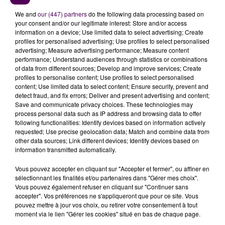
We and
our (447) partners
do the following data processing based on
your consent and/or our legitimate interest: Store and/or access
information on a device; Use limited data to select advertising; Create
profiles for personalised advertising; Use profiles to select personalised
advertising; Measure advertising performance; Measure content
performance; Understand audiences through statistics or combinations
of data from different sources; Develop and improve services; Create
profiles to personalise content; Use profiles to select personalised
content; Use limited data to select content; Ensure security, prevent and
detect fraud, and fix errors; Deliver and present advertising and content;
À LA UNE
Save and communicate privacy choices. These technologies may
process personal data such as IP address and browsing data to offer
following functionalities: Identify devices based on information actively
requested; Use precise geolocation data; Match and combine data from
7 août 2026
other data sources; Link different devices; Identify devices based on
Gagnez vos pass pour le V and B Fest' 2026 !
information transmitted automatically.
Vous pouvez accepter en cliquant sur "Accepter et fermer", ou affiner en
sélectionnant les finalités et/ou partenaires dans "Gérer mes choix".
11 juillet 2026
Vous pouvez également refuser en cliquant sur "Continuer sans
Inscrivez-vous au casting The Voice & The Voice
accepter". Vos préférences ne s'appliqueront que pour ce site. Vous
Kids !
pouvez mettre à jour vos choix, ou retirer votre consentement à tout
moment via le lien "Gérer les cookies" situé en bas de chaque page.