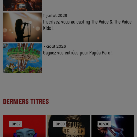
11 juillet 2026
Inscrivez-vous au casting The Voice & The Voice
Kids !
7 août 2026
Gagnez vos entrées pour Papéa Parc !
DERNIERS TITRES
18h37
18h37
18h33
18h33
18h30
18h30