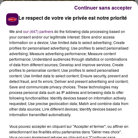
Continuer sans accepter
Le respect de votre vie privée est notre priorité
We and
our (447) partners
do the following data processing based on
your consent and/or our legitimate interest: Store and/or access
DES TRADUCTEURS ATTENDUS
information on a device; Use limited data to select advertising; Create
profiles for personalised advertising; Use profiles to select personalised
advertising; Measure advertising performance; Measure content
Une enquête a été ouverte pour mieux comprendre
performance; Understand audiences through statistics or combinations
les circonstances du drame.
Dans le choc, quatre
of data from different sources; Develop and improve services; Create
personnes,
"toutes majeures"
selon le préfet, ont
profiles to personalise content; Use profiles to select personalised
content; Use limited data to select content; Ensure security, prevent and
perdu la vie.
45 autres ont été blessées et prises en
detect fraud, and fix errors; Deliver and present advertising and content;
charge au sein de la salle polyvalente de Degré.
Save and communicate privacy choices. These technologies may
Stéphane Le Foll, président de la métropole du Mans,
process personal data such as IP address and browsing data to offer
following functionalities: Identify devices based on information actively
a demandé à son adjoint à la Solidarité, Yves Calippe,
requested; Use precise geolocation data; Match and combine data from
de se rendre sur place pour
"coordonner le réseau
other data sources; Link different devices; Identify devices based on
des intervenants ukrainiens du territoire, volontaires
information transmitted automatically.
pour assurer les traductions"
précise un communiqué
Vous pouvez accepter en cliquant sur "Accepter et fermer", ou affiner en
de la collectivité.
sélectionnant les finalités et/ou partenaires dans "Gérer mes choix".
Vous pouvez également refuser en cliquant sur "Continuer sans