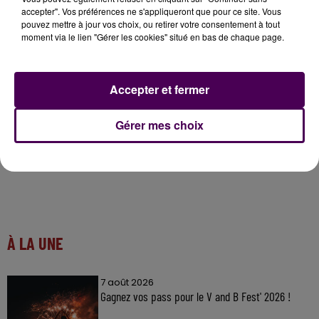
accepter". Vos préférences ne s'appliqueront que pour ce site. Vous
Emmanuel Aubry, préfet de la Sarthe :
pouvez mettre à jour vos choix, ou retirer votre consentement à tout
moment via le lien "Gérer les cookies" situé en bas de chaque page.
Accepter et fermer
Gérer mes choix
À LA UNE
7 août 2026
Gagnez vos pass pour le V and B Fest' 2026 !