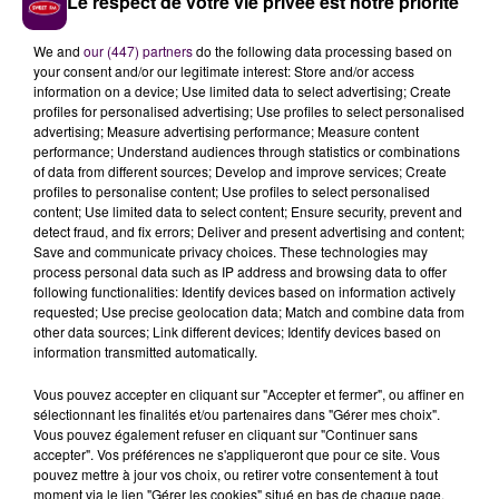
Le respect de votre vie privée est notre priorité
We and
our (447) partners
do the following data processing based on
your consent and/or our legitimate interest: Store and/or access
information on a device; Use limited data to select advertising; Create
profiles for personalised advertising; Use profiles to select personalised
advertising; Measure advertising performance; Measure content
performance; Understand audiences through statistics or combinations
of data from different sources; Develop and improve services; Create
profiles to personalise content; Use profiles to select personalised
content; Use limited data to select content; Ensure security, prevent and
detect fraud, and fix errors; Deliver and present advertising and content;
À LA UNE
Save and communicate privacy choices. These technologies may
process personal data such as IP address and browsing data to offer
following functionalities: Identify devices based on information actively
31 juillet 2026
requested; Use precise geolocation data; Match and combine data from
Gagnez vos entrées à Terra Botanica !
other data sources; Link different devices; Identify devices based on
information transmitted automatically.
Vous pouvez accepter en cliquant sur "Accepter et fermer", ou affiner en
11 juillet 2026
sélectionnant les finalités et/ou partenaires dans "Gérer mes choix".
Inscrivez-vous au casting The Voice & The Voice
Vous pouvez également refuser en cliquant sur "Continuer sans
accepter". Vos préférences ne s'appliqueront que pour ce site. Vous
Kids !
pouvez mettre à jour vos choix, ou retirer votre consentement à tout
moment via le lien "Gérer les cookies" situé en bas de chaque page.