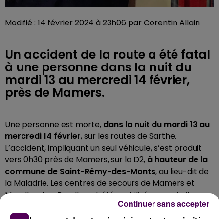
Modifié : 14 février 2024 à 23h06 par Corentin Allain
Un accident de la route a été fatal
à une personne dans la nuit du
mardi 13 au mercredi 14 février,
près de Mamers.
Une personne est morte,
dans la nuit du mardi 13 au
mercredi 14 février
, sur les routes de Sarthe.
L’accident, impliquant un seul véhicule, s’est produit
vers 0h30 près de Mamers, sur la D2,
à hauteur de la
commune de Saint-Rémy-des-Monts
, au lieu-dit de
la Maladrie. Les centres de secours de Mamers et
Marolles-les-Braults ont été mobilisés, avec huit
Continuer sans accepter
secouristes et trois engins.