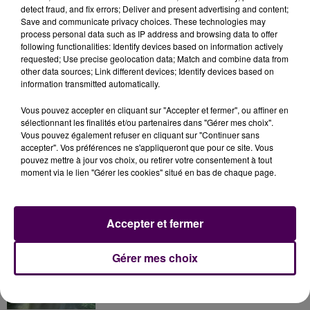
detect fraud, and fix errors; Deliver and present advertising and content;
gravité
, ont pour leur part été admis à l'hôpital de
Save and communicate privacy choices. These technologies may
Château-Gontier. L'opération a nécessité la
process personal data such as IP address and browsing data to offer
mobilisation de dix-neuf sapeurs-pompiers.
following functionalities: Identify devices based on information actively
requested; Use precise geolocation data; Match and combine data from
other data sources; Link different devices; Identify devices based on
information transmitted automatically.
Vous pouvez accepter en cliquant sur "Accepter et fermer", ou affiner en
sélectionnant les finalités et/ou partenaires dans "Gérer mes choix".
Vous pouvez également refuser en cliquant sur "Continuer sans
accepter". Vos préférences ne s'appliqueront que pour ce site. Vous
pouvez mettre à jour vos choix, ou retirer votre consentement à tout
moment via le lien "Gérer les cookies" situé en bas de chaque page.
À LA UNE
Accepter et fermer
31 juillet 2026
Gérer mes choix
Gagnez vos entrées à Terra Botanica !