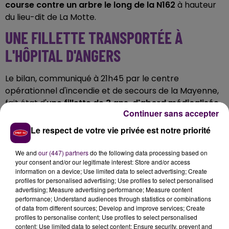
course contre un arbre le long de la N162
à hauteur
du lieu-dit de La Motte.
UNE FILLETTE TRANSPORTÉE À
L'HÔPITAL D'ANGERS
Le bilan, communiqué à 21h45 par le centre
opérationnel d'incendie et de secours de la Mayenne,
fait état d'
une fillette de 3 ans, d'abord médicalisée
Continuer sans accepter
sur place par une équipe du SMUR puis transportée
en
"urgence absolue"
jusqu'au centre hospitalier
Le respect de votre vie privée est notre priorité
d'Angers
.
We and
our (447) partners
do the following data processing based on
DEUX SEPTUAGÉNAIRES, ADMIS À
your consent and/or our legitimate interest: Store and/or access
information on a device; Use limited data to select advertising; Create
CHÂTEAU-GONTIER
profiles for personalised advertising; Use profiles to select personalised
advertising; Measure advertising performance; Measure content
performance; Understand audiences through statistics or combinations
Dans le choc,
un garçon de 6 ans, blessé léger
, a
of data from different sources; Develop and improve services; Create
aussi été évacué à Angers.
Un homme et une femme,
profiles to personalise content; Use profiles to select personalised
respectivement âgés de 72 et 71 ans, touchés sans
content; Use limited data to select content; Ensure security, prevent and