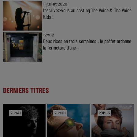
11 juillet 2026
Inscrivez-vous au casting The Voice & The Voice
Kids !
12h02
Deux rixes en trois semaines : le préfet ordonne
la fermeture d'une...
DERNIERS TITRES
23h41
23h41
23h38
23h38
23h35
23h35