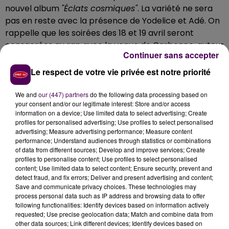
nouvel album
"Éclats cosmiques"
. La variété ne sera
pas en reste avec la présence de Yodelice et Adé. On
rappelle que les soirées des 18 et 19 avril seront
consacrées au rap avec la venue de Carbonne, auteur
Continuer sans accepter
de
"Imagine"
qui a rythmé l’été 2024 ou encore
Jungeli et Jok’air.
Les places pour les soirées rap et
Le respect de votre vie privée est notre priorité
celles du 16 et 17 avril sont d’ailleurs en vente sur
le
site internet du festival
.
We and
our (447) partners
do the following data processing based on
your consent and/or our legitimate interest: Store and/or access
information on a device; Use limited data to select advertising; Create
profiles for personalised advertising; Use profiles to select personalised
Cet élément est masqué compte-tenu du refus
advertising; Measure advertising performance; Measure content
performance; Understand audiences through statistics or combinations
du dépôt de cookies que vous avez exprimé. Si
of data from different sources; Develop and improve services; Create
vous souhaitez l'afficher, merci de nous donner
profiles to personalise content; Use profiles to select personalised
votre accord en cliquant sur le bouton ci-
content; Use limited data to select content; Ensure security, prevent and
detect fraud, and fix errors; Deliver and present advertising and content;
dessous.
Save and communicate privacy choices. These technologies may
process personal data such as IP address and browsing data to offer
Afficher l'élément
following functionalities: Identify devices based on information actively
requested; Use precise geolocation data; Match and combine data from
other data sources; Link different devices; Identify devices based on