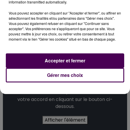
information transmitted automatically.
Cet élément est masqué compte-tenu du refus
Vous pouvez accepter en cliquant sur "Accepter et fermer", ou affiner en
du dépôt de cookies que vous avez exprimé. Si
sélectionnant les finalités et/ou partenaires dans "Gérer mes choix".
Vous pouvez également refuser en cliquant sur "Continuer sans
vous souhaitez l'afficher, merci de nous donner
accepter". Vos préférences ne s'appliqueront que pour ce site. Vous
votre accord en cliquant sur le bouton ci-
pouvez mettre à jour vos choix, ou retirer votre consentement à tout
dessous.
moment via le lien "Gérer les cookies" situé en bas de chaque page.
Afficher l'élément
Accepter et fermer
Gérer mes choix
Cet élément est masqué compte-tenu du refus
du dépôt de cookies que vous avez exprimé. Si
vous souhaitez l'afficher, merci de nous donner
votre accord en cliquant sur le bouton ci-
dessous.
Afficher l'élément