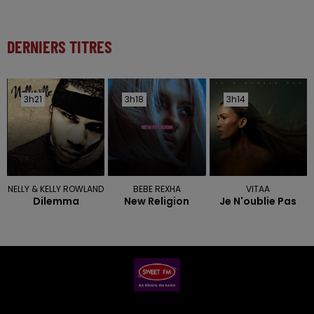
DERNIERS TITRES
3h21
3h21
3h18
3h18
3h14
3h14
NELLY & KELLY ROWLAND
BEBE REXHA
VITAA
Dilemma
New Religion
Je N'oublie Pas