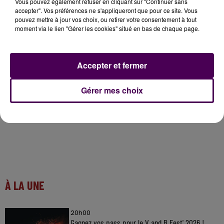
Vous pouvez également refuser en cliquant sur "Continuer sans
accepter". Vos préférences ne s'appliqueront que pour ce site. Vous
pouvez mettre à jour vos choix, ou retirer votre consentement à tout
Nouvelle action initiée hier soir par la FDSEA et les
moment via le lien "Gérer les cookies" situé en bas de chaque page.
JA du département
#AgriculteursEnColere
#Sarthe
#ControleCamions
#FDSEA72
#JA72
https://t.co/jVO88X22PS
Accepter et fermer
— Sweet FM (@SweetFmRadio)
January 29, 2024
Gérer mes choix
À LA UNE
20h00
Gagnez vos pass pour le V and B Fest' 2026 !