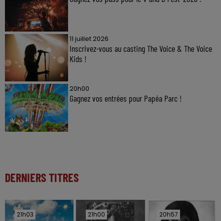
11 juillet 2026
Inscrivez-vous au casting The Voice & The Voice
Kids !
20h00
Gagnez vos entrées pour Papéa Parc !
DERNIERS TITRES
21h03
21h03
21h00
21h00
20h57
20h57