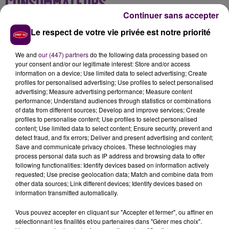
CONSOMMATEURS
Continuer sans accepter
Outre le sommet de l'Etat, le Conseil départemental
Le respect de votre vie privée est notre priorité
de la Sarthe entend aussi attirer l'attention des
simples clients que nous sommes toutes et tous au
We and
our (447) partners
do the following data processing based on
quotidien :
"Soutenir nos agriculteurs, c’est également
your consent and/or our legitimate interest: Store and/or access
information on a device; Use limited data to select advertising; Create
consommer local
et rendre accessibles les produits
profiles for personalised advertising; Use profiles to select personalised
de qualité à toutes et tous. C’est le sens du travail
advertising; Measure advertising performance; Measure content
qui est mené depuis 2015 par le département pour
performance; Understand audiences through statistics or combinations
of data from different sources; Develop and improve services; Create
promouvoir les circuits courts et
de qualité dans la
profiles to personalise content; Use profiles to select personalised
restauration collective. Mais
au-delà,
il est essentiel
content; Use limited data to select content; Ensure security, prevent and
que chacun de nos concitoyens prenne conscience
detect fraud, and fix errors; Deliver and present advertising and content;
Save and communicate privacy choices. These technologies may
de l’importance de ses choix de consommation
. La
process personal data such as IP address and browsing data to offer
filière agricole, ne l’oublions pas, représente le plus
following functionalities: Identify devices based on information actively
grand plan social des cinquante dernières années,
requested; Use precise geolocation data; Match and combine data from
other data sources; Link different devices; Identify devices based on
un plan social qui s’est déroulé en silence"
.
information transmitted automatically.
... A LIRE AUSSI :
Vous pouvez accepter en cliquant sur "Accepter et fermer", ou affiner en
sélectionnant les finalités et/ou partenaires dans "Gérer mes choix".