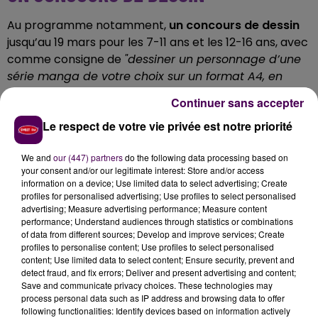
Au programme notamment,
un concours de dessin
jusqu’au 19 mars pour les 7-11 ans et les 12-16 ans, avec
comme consigne de
"dessiner un personnage d’une
série manga de votre choix sur un format A4, en
couleur ou en noir et blanc, technique libre".
Un bon
Continuer sans accepter
d’achat à valoir dans la librairie est à remporter
.
Le respect de votre vie privée est notre priorité
JEU DE PISTE ET GOODIES
We and
our (447) partners
do the following data processing based on
Pour les enquêteurs, trois
héros -cachés dans le
your consent and/or our legitimate interest: Store and/or access
information on a device; Use limited data to select advertising; Create
rayon manga- sont à retrouver
avec la promesse
profiles for personalised advertising; Use profiles to select personalised
des libraires
"pour les plus habiles"
de repartir avec
advertising; Measure advertising performance; Measure content
des gourmandises. Enfin
des goodies et
"ex libris" -
performance; Understand audiences through statistics or combinations
of data from different sources; Develop and improve services; Create
vignettes rares et très recherchées-
"autour de
profiles to personalise content; Use profiles to select personalised
plusieurs séries"
seront offerts.
content; Use limited data to select content; Ensure security, prevent and
detect fraud, and fix errors; Deliver and present advertising and content;
Save and communicate privacy choices. These technologies may
process personal data such as IP address and browsing data to offer
following functionalities: Identify devices based on information actively