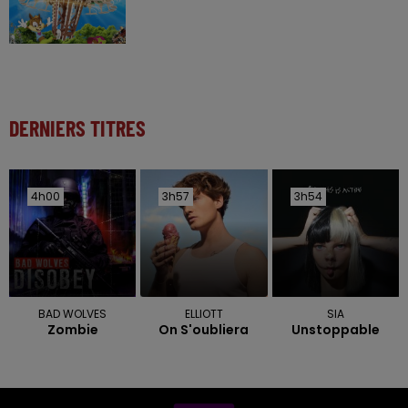
DERNIERS TITRES
4h00
4h00
3h57
3h57
3h54
3h54
BAD WOLVES
ELLIOTT
SIA
Zombie
On S'oubliera
Unstoppable