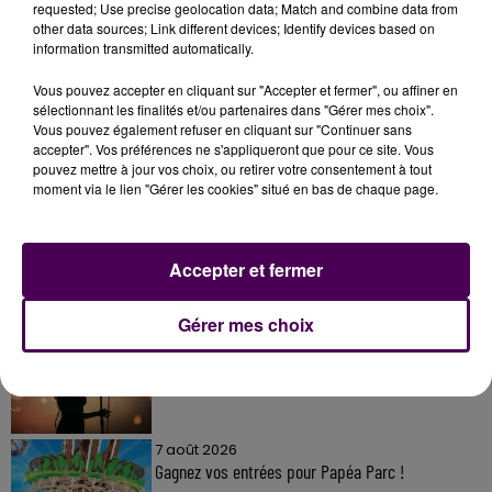
requested; Use precise geolocation data; Match and combine data from
other data sources; Link different devices; Identify devices based on
information transmitted automatically.
Vous pouvez accepter en cliquant sur "Accepter et fermer", ou affiner en
sélectionnant les finalités et/ou partenaires dans "Gérer mes choix".
Vous pouvez également refuser en cliquant sur "Continuer sans
accepter". Vos préférences ne s'appliqueront que pour ce site. Vous
À LA UNE
pouvez mettre à jour vos choix, ou retirer votre consentement à tout
moment via le lien "Gérer les cookies" situé en bas de chaque page.
7 août 2026
Gagnez vos pass pour le V and B Fest' 2026 !
Accepter et fermer
Gérer mes choix
11 juillet 2026
Inscrivez-vous au casting The Voice & The Voice
Kids !
7 août 2026
Gagnez vos entrées pour Papéa Parc !