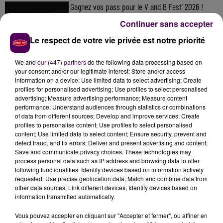
Gagnez vos pass pour le V and B Fest' 2026 !
Continuer sans accepter
Le respect de votre vie privée est notre priorité
Inscrivez-vous au casting The Voice & The Voice
We and
our (447) partners
do the following data processing based on
Kids !
your consent and/or our legitimate interest: Store and/or access
information on a device; Use limited data to select advertising; Create
profiles for personalised advertising; Use profiles to select personalised
advertising; Measure advertising performance; Measure content
Gagnez vos entrées pour Papéa Parc !
performance; Understand audiences through statistics or combinations
of data from different sources; Develop and improve services; Create
profiles to personalise content; Use profiles to select personalised
content; Use limited data to select content; Ensure security, prevent and
detect fraud, and fix errors; Deliver and present advertising and content;
Save and communicate privacy choices. These technologies may
process personal data such as IP address and browsing data to offer
following functionalities: Identify devices based on information actively
requested; Use precise geolocation data; Match and combine data from
other data sources; Link different devices; Identify devices based on
DERNIERS TITRES
information transmitted automatically.
Vous pouvez accepter en cliquant sur "Accepter et fermer", ou affiner en