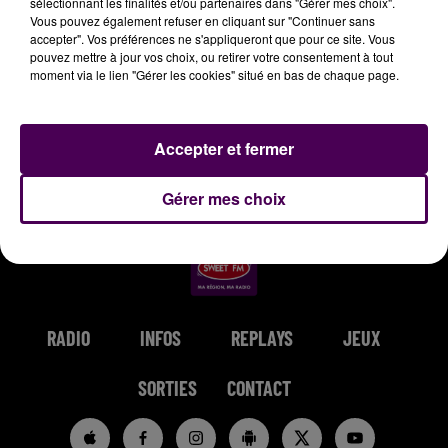
sélectionnant les finalités et/ou partenaires dans "Gérer mes choix".
Vous pouvez également refuser en cliquant sur "Continuer sans
7h03
7h03
6h56
6h56
6h50
6h50
accepter". Vos préférences ne s'appliqueront que pour ce site. Vous
pouvez mettre à jour vos choix, ou retirer votre consentement à tout
moment via le lien "Gérer les cookies" situé en bas de chaque page.
Accepter et fermer
MAROON 5
MARINA KAYE
COLDPLAY
Girls Like You
Homeless
A Sky Full Of Stars
Gérer mes choix
RADIO
INFOS
REPLAYS
JEUX
SORTIES
CONTACT