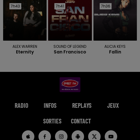
7h43
7h43
7h41
7h41
7h36
7h36
ALEX WARREN
SOUND OF LEGEND
ALICIA KEYS
Eternity
San Francisco
Fallin
RADIO
INFOS
REPLAYS
JEUX
SORTIES
CONTACT