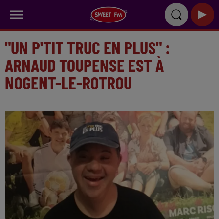
"UN P'TIT TRUC EN PLUS" :
ARNAUD TOUPENSE EST À
NOGENT-LE-ROTROU