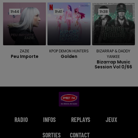
1h44
1h44
1h41
1h41
1h38
1h38
ZAZIE
KPOP DEMON HUNTERS
BIZARRAP & DADDY
Peu Importe
Golden
YANKEE
Bizarrap Music
Session Vol 0/66
RADIO
INFOS
REPLAYS
JEUX
SORTIES
CONTACT