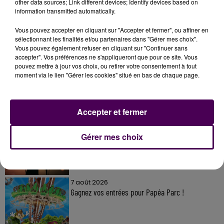
other data sources; Link different devices; Identify devices based on
information transmitted automatically.
Vous pouvez accepter en cliquant sur "Accepter et fermer", ou affiner en
sélectionnant les finalités et/ou partenaires dans "Gérer mes choix".
Vous pouvez également refuser en cliquant sur "Continuer sans
À LA UNE
accepter". Vos préférences ne s'appliqueront que pour ce site. Vous
pouvez mettre à jour vos choix, ou retirer votre consentement à tout
moment via le lien "Gérer les cookies" situé en bas de chaque page.
7 août 2026
Gagnez vos pass pour le V and B Fest' 2026 !
Accepter et fermer
11 juillet 2026
Gérer mes choix
Inscrivez-vous au casting The Voice & The Voice
Kids !
7 août 2026
Gagnez vos entrées pour Papéa Parc !