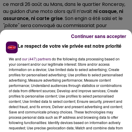
ce mardi 26 août au Mans, dans le quartier Ronceray,
au guidon d’une moto alors qu’il n’avait
ni casque, ni
assurance, ni carte grise
. Son engin a été saisi et le
"pilote"
sera convoqué au commissariat pour
s’expliquer.
Continuer sans accepter
DANS LA CAVE, LE SCOOTER INTRIGUE
Le respect de votre vie privée est notre priorité
Toujours dans le courant de cette journée du 26 août,
We and
our (447) partners
do the following data processing based on
les policiers manceaux observent attentivement
ce
your consent and/or our legitimate interest: Store and/or access
information on a device; Use limited data to select advertising; Create
scooter, stationné depuis plus d’un mois dans une
profiles for personalised advertising; Use profiles to select personalised
cave
du même quartier. Un deux-roues qui interroge
advertising; Measure advertising performance; Measure content
le voisinage, et pour cause,
"vérification faite,
il
performance; Understand audiences through statistics or combinations
of data from different sources; Develop and improve services; Create
s’agissait bien d’un véhicule volé"
conclut la Police.
profiles to personalise content; Use profiles to select personalised
content; Use limited data to select content; Ensure security, prevent and
detect fraud, and fix errors; Deliver and present advertising and content;
Save and communicate privacy choices. These technologies may
process personal data such as IP address and browsing data to offer
following functionalities: Identify devices based on information actively
requested; Use precise geolocation data; Match and combine data from