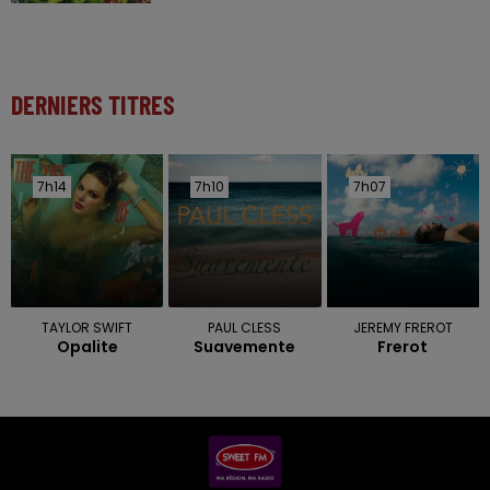
DERNIERS TITRES
7h14
7h14
7h10
7h10
7h07
7h07
TAYLOR SWIFT
PAUL CLESS
JEREMY FREROT
Opalite
Suavemente
Frerot