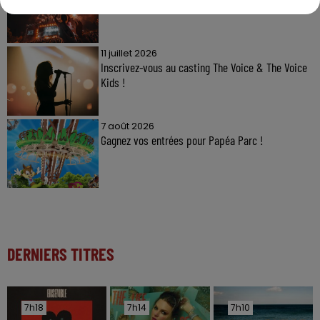
11 juillet 2026
Inscrivez-vous au casting The Voice & The Voice
Kids !
7 août 2026
Gagnez vos entrées pour Papéa Parc !
DERNIERS TITRES
7h18
7h18
7h14
7h14
7h10
7h10