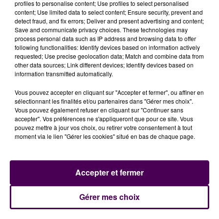
profiles to personalise content; Use profiles to select personalised
tour préliminaire se disputera jusqu'au 16 janvier : ils
content; Use limited data to select content; Ensure security, prevent and
seront aux prises, à Katowice, avec les équipes du
detect fraud, and fix errors; Deliver and present advertising and content;
Save and communicate privacy choices. These technologies may
premier pays hôte mais aussi d'Arabie Saoudite et de
process personal data such as IP address and browsing data to offer
Slovénie.
following functionalities: Identify devices based on information actively
requested; Use precise geolocation data; Match and combine data from
other data sources; Link different devices; Identify devices based on
information transmitted automatically.
Vous pouvez accepter en cliquant sur "Accepter et fermer", ou affiner en
sélectionnant les finalités et/ou partenaires dans "Gérer mes choix".
Vous pouvez également refuser en cliquant sur "Continuer sans
accepter". Vos préférences ne s'appliqueront que pour ce site. Vous
pouvez mettre à jour vos choix, ou retirer votre consentement à tout
moment via le lien "Gérer les cookies" situé en bas de chaque page.
Accepter et fermer
À LA UNE
Gérer mes choix
7 août 2026
Gagnez vos pass pour le V and B Fest' 2026 !