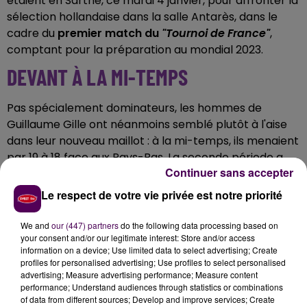
étaient en Sarthe, ce mardi 4 janvier, pour affronter la
sélection hollandaise dans la salle Antarès, dans le
cadre du
premier match du
"Tournoi de France"
,
comptant pour la préparation au mondial 2023.
DEVANT À LA MI-TEMPS
Pas spécialement dominateurs, les hommes de
Guillaume Gille ont néanmoins semblé plutôt à l'aise
dans leur nouveau maillot : à la mi-temps, ils menaient
par 19 à 18 face aux Pays-Bas. La seconde période a
Continuer sans accepter
permis d'élargir le score en leur faveur
jusqu'à
pouvoir crier victoire : 43 à 32
.
Le respect de votre vie privée est notre priorité
TOUR PRÉLIMINAIRE DÈS LE 11
We and
our (447) partners
do the following data processing based on
JANVIER
your consent and/or our legitimate interest: Store and/or access
information on a device; Use limited data to select advertising; Create
profiles for personalised advertising; Use profiles to select personalised
Le mondial 2023 est programmé du 11 au 29 janvier, en
advertising; Measure advertising performance; Measure content
Pologne et en Suède.
Les
"bleus"
-en quête d'un
performance; Understand audiences through statistics or combinations
of data from different sources; Develop and improve services; Create
sixième titre- appartiennent au groupe B
, dont le