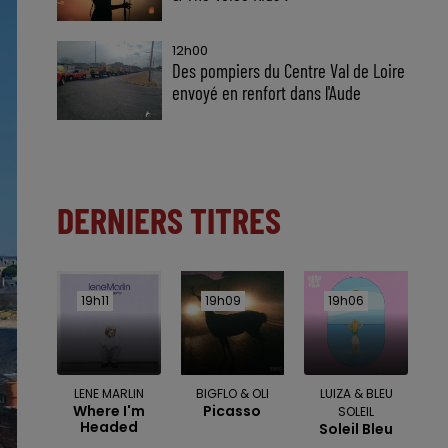
12h00
Des pompiers du Centre Val de Loire
envoyé en renfort dans l'Aude
DERNIERS TITRES
19h11
19h11
19h09
19h09
19h06
19h06
LENE MARLIN
BIGFLO & OLI
LUIZA & BLEU
Where I'm
Picasso
SOLEIL
Headed
Soleil Bleu