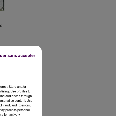
re
uer sans accepter
erest: Store and/or
tising; Use profiles to
tand audiences through
personalise content; Use
 fraud, and fix errors;
 may process personal
mation actively