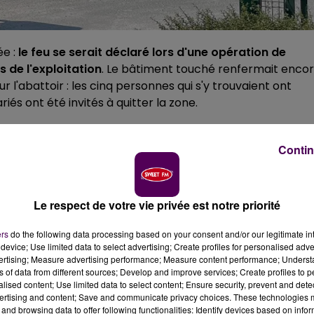
e :
le feu se serait déclaré lors d'une opération de
 de l'exploitation
. Le bâtiment touché renfermait enco
l'abattoir : les cinq personnes qui s'y trouvaient ont
és ont été invités à quitter la zone.
Contin
Le respect de votre vie privée est notre priorité
ers
do the following data processing based on your consent and/or our legitimate int
device; Use limited data to select advertising; Create profiles for personalised adver
vertising; Measure advertising performance; Measure content performance; Unders
ns of data from different sources; Develop and improve services; Create profiles to 
alised content; Use limited data to select content; Ensure security, prevent and detect
ertising and content; Save and communicate privacy choices. These technologies
and browsing data to offer following functionalities: Identify devices based on infor