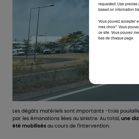
requested; Use precise g
based on information tra
Vous pouvez accepter en 
mes choix". Vous pouvez
ce site. Vous pouvez met
bas de chaque page.
Les dégâts matériels sont importants -trois poulail
par les émanations liées au sinistre. Au total,
une di
été mobilisés
au cours de l'intervention.