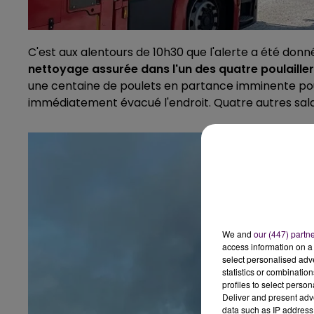
C'est aux alentours de 10h30 que l'alerte a été donné
nettoyage assurée dans l'un des quatre poulaillers
une centaine de poulets en partance imminente pour 
immédiatement évacué l'endroit. Quatre autres salari
We and
our (447) partn
access information on a 
select personalised ad
statistics or combinatio
profiles to select person
Deliver and present adv
data such as IP address 