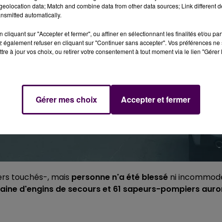
eolocation data; Match and combine data from other data sources; Link different de
nsmitted automatically.
cliquant sur "Accepter et fermer", ou affiner en sélectionnant les finalités et/ou pa
 également refuser en cliquant sur "Continuer sans accepter". Vos préférences ne 
tre à jour vos choix, ou retirer votre consentement à tout moment via le lien "Gérer 
Gérer mes choix
Accepter et fermer
lers touchés-, mais
personne n'a été blessé
ni incommod
zaine d'engins de secours et 61 sapeurs-pompiers auro