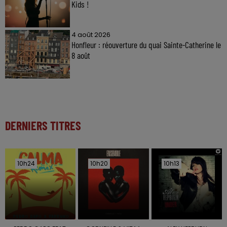
Kids !
4 août 2026
Honfleur : réouverture du quai Sainte-Catherine le
8 août
DERNIERS TITRES
10h24
10h24
10h20
10h20
10h13
10h13