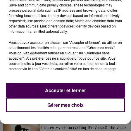
Save and communicate privacy choices. These technologies may
parce qu'il est de petite taille.
process personal data such as IP address and browsing data to offer
following functionalities: Identify devices based on information actively
requested; Use precise geolocation data; Match and combine data from
other data sources; Link different devices; Identify devices based on
information transmitted automatically.
Vous pouvez accepter en cliquant sur "Accepter et fermer", ou affiner en
sélectionnant les finalités et/ou partenaires dans "Gérer mes choix".
Vous pouvez également refuser en cliquant sur "Continuer sans
accepter". Vos préférences ne s'appliqueront que pour ce site. Vous
pouvez mettre à jour vos choix, ou retirer votre consentement à tout
moment via le lien "Gérer les cookies" situé en bas de chaque page.
À LA UNE
Accepter et fermer
31 juillet 2026
Gagnez vos entrées à Terra Botanica !
Gérer mes choix
11 juillet 2026
Inscrivez-vous au casting The Voice & The Voice