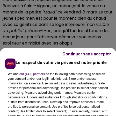
Beauval, à Saint-Aignan, en annonçant la venue au
monde de la petite
"Malia"
ce vendredi 8 mars. Le tout
jeune spécimen est pour le moment bien au chaud
avec sa génitrice dans sa loge intérieure
"non visible
du public"
précise-t-on, puisqu'il faudra attendre les
beaux jours pour l'observer découvrir son enclos
extérieur en mixité avec les okapis.
UN ANIMAL MENACÉ
Continuer sans accepter
Le respect de votre vie privée est notre priorité
L'événement aura été quelque peu prémédité :
"C'est
notamment grâce au travail des soigneurs, qui a
We and
our (447) partners
do the following data processing based on
permis une mise en contact sereine entre nos deux
your consent and/or our legitimate interest: Store and/or access
information on a device; Use limited data to select advertising; Create
individus adultes, que cette merveilleuse naissance
profiles for personalised advertising; Use profiles to select personalised
a pu avoir lieu"
reconnaît-on à Beauval. Ce petit
advertising; Measure advertising performance; Measure content
bovidé,
méconnu et pourtant menacé -classé
performance; Understand audiences through statistics or combinations
of data from different sources; Develop and improve services; Create
"quasi menacé"
sur la liste rouge de l'UICN-
, est
profiles to personalise content; Use profiles to select personalised
facilement reconnaissable grâce à ses poils jaune en
content; Use limited data to select content; Ensure security, prevent and
forme de triangle sur son dos -d'où son nom- et
detect fraud, and fix errors; Deliver and present advertising and content;