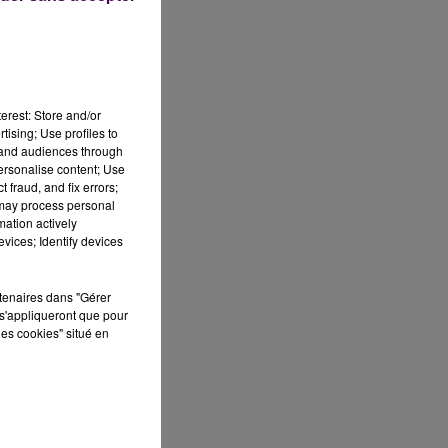
erest: Store and/or
tising; Use profiles to
tand audiences through
personalise content; Use
 fraud, and fix errors;
 may process personal
mation actively
vices; Identify devices
rtenaires dans "Gérer
s'appliqueront que pour
les cookies" situé en
"
,