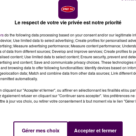
Le respect de votre vie privée est notre priorité
ers
do the following data processing based on your consent and/or our legitimate int
device; Use limited data to select advertising; Create profiles for personalised adver
vertising; Measure advertising performance; Measure content performance; Unders
 grave dans la matinée de ce lundi 19 février à Aubigné-
ns of data from different sources; Develop and improve services; Create profiles to 
alised content; Use limited data to select content; Ensure security, prevent and detect
ertising and content; Save and communicate privacy choices. These technologies
and browsing data to offer following functionalities: Identify devices based on infor
eolocation data; Match and combine data from other data sources; Link different de
 lieu-dit du Clos-Saint-François :
deux voitures se sont
nsmitted automatically.
 Aubigné-Racan, dans des circonstances qui restent à
cliquant sur "Accepter et fermer", ou affiner en sélectionnant les finalités et/ou pa
 également refuser en cliquant sur "Continuer sans accepter". Vos préférences ne 
S
tre à jour vos choix, ou retirer votre consentement à tout moment via le lien "Gérer 
nt état de trois blessés : le premier,
dans un
"état grave
 deux autres, plus légèrement atteints, ont été admis au
Gérer mes choix
Accepter et fermer