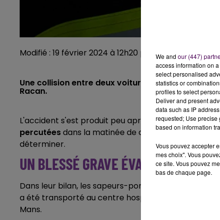
Modifié : 19 février 2024 à 12h20 par Emilien Borderie
We and
our (447) partn
access information on a 
select personalised ad
Une collision entre deux voitures a fait un blessé
statistics or combinatio
Racan.
profiles to select person
Deliver and present adv
data such as IP address 
requested; Use precise g
L'accident s'est produit peu après 8h30 au niveau du
based on information tra
percutées
dans la matinée de ce lundi 19 février à
déterminer.
Vous pouvez accepter en 
mes choix". Vous pouvez
UN BLESSÉ GRAVE ÉVACUÉ À ANGER
ce site. Vous pouvez met
bas de chaque page.
Dans leur bilan, les sapeurs-pompiers de la Sarthe fo
a été transporté au centre hospitalier d'Angers. Les
Mans.