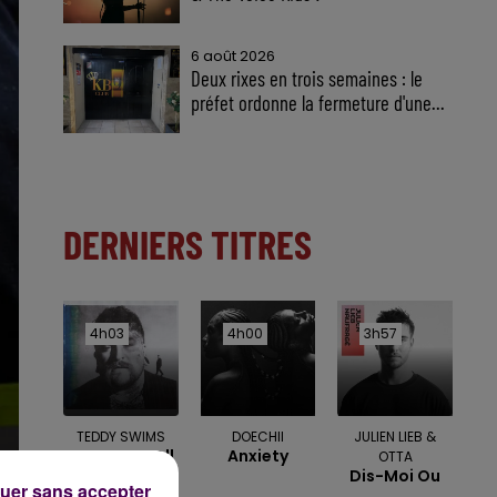
6 août 2026
Deux rixes en trois semaines : le
préfet ordonne la fermeture d'une...
DERNIERS TITRES
4h03
4h03
4h00
4h00
3h57
3h57
TEDDY SWIMS
DOECHII
JULIEN LIEB &
Mr Know It All
Anxiety
OTTA
Dis-Moi Ou
uer sans accepter