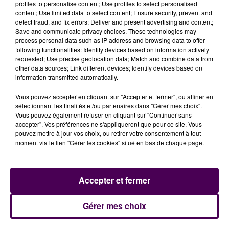
profiles to personalise content; Use profiles to select personalised
de situer le début du cambriolage vers 1h45 du matin.
content; Use limited data to select content; Ensure security, prevent and
"Le préjudice est très important"
affirme le
detect fraud, and fix errors; Deliver and present advertising and content;
propriétaire des lieux qui, via les réseaux sociaux, lance
Save and communicate privacy choices. These technologies may
process personal data such as IP address and browsing data to offer
un appel à toute personne ayant
"une info"
ou
"vu
following functionalities: Identify devices based on information actively
quelque chose"
.
requested; Use precise geolocation data; Match and combine data from
other data sources; Link different devices; Identify devices based on
information transmitted automatically.
Vous pouvez accepter en cliquant sur "Accepter et fermer", ou affiner en
sélectionnant les finalités et/ou partenaires dans "Gérer mes choix".
Vous pouvez également refuser en cliquant sur "Continuer sans
accepter". Vos préférences ne s'appliqueront que pour ce site. Vous
pouvez mettre à jour vos choix, ou retirer votre consentement à tout
moment via le lien "Gérer les cookies" situé en bas de chaque page.
À LA UNE
Accepter et fermer
Gérer mes choix
7 août 2026
Gagnez vos pass pour le V and B Fest' 2026 !