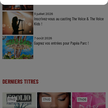
11 juillet 2026
Inscrivez-vous au casting The Voice & The Voice
Kids !
7 août 2026
Gagnez vos entrées pour Papéa Parc !
DERNIERS TITRES
17h12
17h12
17h10
17h10
17h06
17h06