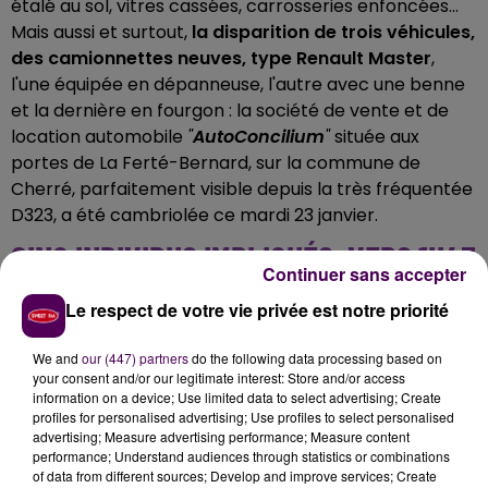
étalé au sol, vitres cassées, carrosseries enfoncées...
Mais aussi et surtout,
la disparition de trois véhicules,
des camionnettes neuves, type Renault Master
,
l'une équipée en dépanneuse, l'autre avec une benne
et la dernière en fourgon : la société de vente et de
location automobile
"
AutoConcilium
"
située aux
portes de La Ferté-Bernard, sur la commune de
Cherré, parfaitement visible depuis la très fréquentée
D323, a été cambriolée ce mardi 23 janvier.
CINQ INDIVIDUS IMPLIQUÉS, VERS 1H45
Continuer sans accepter
DU MATIN
Le respect de votre vie privée est notre priorité
Les extérieurs ont été pris pour cible par
"cinq
We and
our (447) partners
do the following data processing based on
individus"
selon le gérant du commerce, Jalal Larhrib,
your consent and/or our legitimate interest: Store and/or access
qui confirme n'avoir pas pu compter sur son système
information on a device; Use limited data to select advertising; Create
profiles for personalised advertising; Use profiles to select personalised
de surveillance, notamment son
"alarme
advertising; Measure advertising performance; Measure content
périmétrique"
. Outre le nombre de malfaiteurs
performance; Understand audiences through statistics or combinations
impliqués, la captation vidéo permet néanmoins aussi
of data from different sources; Develop and improve services; Create