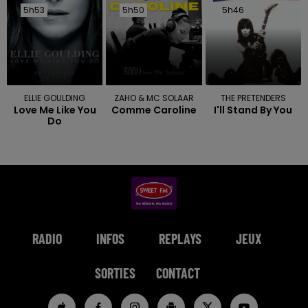
5h53
5h53
5h50
5h50
5h46
5h46
ELLIE GOULDING
ZAHO & MC SOLAAR
THE PRETENDERS
Love Me Like You
Comme Caroline
I'll Stand By You
Do
RADIO
INFOS
REPLAYS
JEUX
SORTIES
CONTACT