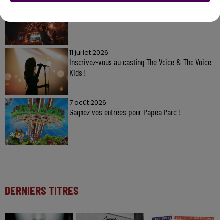
7 août 2026
Gagnez vos pass pour le V and B Fest' 2026 !
11 juillet 2026
Inscrivez-vous au casting The Voice & The Voice
Kids !
7 août 2026
Gagnez vos entrées pour Papéa Parc !
DERNIERS TITRES