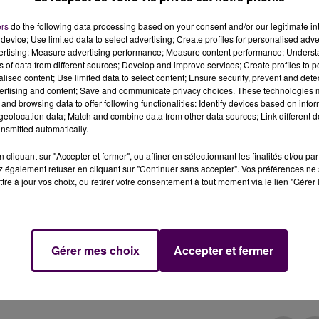
erie
ers
do the following data processing based on your consent and/or our legitimate int
device; Use limited data to select advertising; Create profiles for personalised adver
vertising; Measure advertising performance; Measure content performance; Unders
ns of data from different sources; Develop and improve services; Create profiles to 
noccupé dans le centre-bourg de Bazougers aux toutes
alised content; Use limited data to select content; Ensure security, prevent and detect
novembre.
ertising and content; Save and communicate privacy choices. These technologies
and browsing data to offer following functionalities: Identify devices based on infor
eolocation data; Match and combine data from other data sources; Link different de
17 novembre : une voiture a percuté la devanture d'un loca
nsmitted automatically.
ougers, place de l'Eglise. Au volant, se trouvait
un garç
harge par les sapeurs-pompiers et transporté jusqu'à
cliquant sur "Accepter et fermer", ou affiner en sélectionnant les finalités et/ou pa
 également refuser en cliquant sur "Continuer sans accepter". Vos préférences ne 
tre à jour vos choix, ou retirer votre consentement à tout moment via le lien "Gérer 
gâts, une équipe
"Sauvetage-appui-recherche"
du Sdis53
Gérer mes choix
Accepter et fermer
s lieux, dernièrement occupés par une activité de
a été nécessaire. Les circonstances de l'accident restent
é mobilisé.