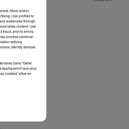
erest: Store and/or
tising; Use profiles to
tand audiences through
personalise content; Use
 fraud, and fix errors;
 may process personal
mation actively
vices; Identify devices
l
on
rtenaires dans "Gérer
s'appliqueront que pour
les cookies" situé en
 a
 à