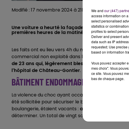
Modifié : 17 novembre 2024 à 21h40 par Emilien Bord
We and
our (447) partn
access information on a 
select personalised ad
statistics or combinatio
Une voiture a heurté la façade d'un commerce i
profiles to select person
premières heures de la matinée ce dimanche 17 
Deliver and present adv
data such as IP address 
requested; Use precise g
Les faits ont eu lieu vers 4h du matin, ce dimanche 
based on information tra
commercial non exploité dans le centre-bourg de Baz
de 23 ans qui, légèrement blessé, a été pris en c
Vous pouvez accepter en 
mes choix". Vous pouvez
l'hôpital de Château-Gontier
.
ce site. Vous pouvez met
bas de chaque page.
BÂTIMENT ENDOMMAGÉ
La violence du choc ayant occasionné de sérieux dé
été sollicitée pour sécuriser le bâtiment touché. Le
boulangerie, étaient vacants :
aucun relogement
n'
déterminer. Un total de vingt sapeurs-pompiers a ét