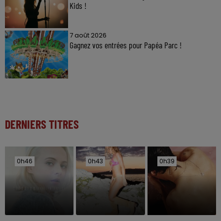
Kids !
7 août 2026
Gagnez vos entrées pour Papéa Parc !
DERNIERS TITRES
0h46
0h46
0h43
0h43
0h39
0h39