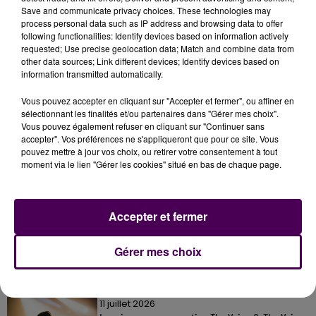
poursuivent aussi les investigations en se concentrant
Save and communicate privacy choices. These technologies may
sur l’entourage de la mère et du père du nouveau-né.
process personal data such as IP address and browsing data to offer
following functionalities: Identify devices based on information actively
requested; Use precise geolocation data; Match and combine data from
other data sources; Link different devices; Identify devices based on
information transmitted automatically.
Vous pouvez accepter en cliquant sur "Accepter et fermer", ou affiner en
sélectionnant les finalités et/ou partenaires dans "Gérer mes choix".
Vous pouvez également refuser en cliquant sur "Continuer sans
accepter". Vos préférences ne s'appliqueront que pour ce site. Vous
pouvez mettre à jour vos choix, ou retirer votre consentement à tout
moment via le lien "Gérer les cookies" situé en bas de chaque page.
À LA UNE
Accepter et fermer
31 juillet 2026
Gagnez vos entrées à Terra Botanica !
Gérer mes choix
11 juillet 2026