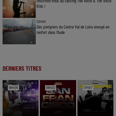
Inscrivez-vous au casting The Voice & The Voice
Kids !
12h00
Des pompiers du Centre Val de Loire envoyé en
renfort dans l'Aude
DERNIERS TITRES
18h05
18h05
18h02
18h02
17h57
17h57