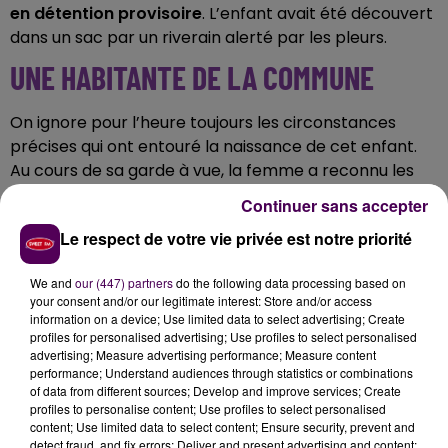
en détention provisoire
. L’enfant avait été découvert
dans un sac par un riverain alerté par les pleurs.
UNE HABITANTE DE LA COMMUNE
On ignore pour l’heure toujours les circonstances
précises qui ont entouré la naissance de cet enfant.
Au cours de sa garde à vue, la femme a reconnu les
faits qui lui sont reprochés.
Agée de 29 ans, elle
Continuer sans accepter
demeure à Beaumont-sur-Sarthe où elle exerce
Le respect de votre vie privée est notre priorité
même une activité professionnelle
.
L’ENFANT CONFIÉ AUX SERVICES
We and
our (447) partners
do the following data processing based on
your consent and/or our legitimate interest: Store and/or access
SOCIAUX
information on a device; Use limited data to select advertising; Create
profiles for personalised advertising; Use profiles to select personalised
advertising; Measure advertising performance; Measure content
Après avoir été hospitalisé, le nourrisson est
performance; Understand audiences through statistics or combinations
désormais hors de danger.
Il a été confié par la
of data from different sources; Develop and improve services; Create
justice aux services de l’Aide Sociale à l’Enfance du
profiles to personalise content; Use profiles to select personalised
content; Use limited data to select content; Ensure security, prevent and
département de la Sarthe
. Les enquêteurs
detect fraud, and fix errors; Deliver and present advertising and content;