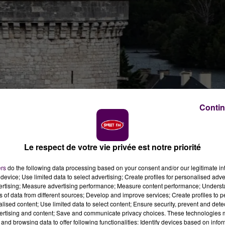
Contin
Le respect de votre vie privée est notre priorité
ers
do the following data processing based on your consent and/or our legitimate int
device; Use limited data to select advertising; Create profiles for personalised adver
vertising; Measure advertising performance; Measure content performance; Unders
ns of data from different sources; Develop and improve services; Create profiles to 
alised content; Use limited data to select content; Ensure security, prevent and detect
rnon
!
ertising and content; Save and communicate privacy choices. These technologies
and browsing data to offer following functionalities: Identify devices based on infor