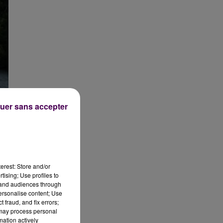
uer sans accepter
erest: Store and/or
tising; Use profiles to
tand audiences through
personalise content; Use
 fraud, and fix errors;
 may process personal
mation actively