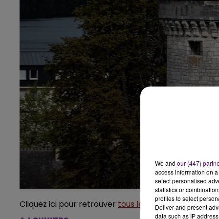
We and
our (447) partn
access information on a 
select personalised ad
statistics or combinatio
profiles to select person
Cliquez ici pour retrouver
tous les rendez-vous à Ve
Deliver and present adv
data such as IP address 