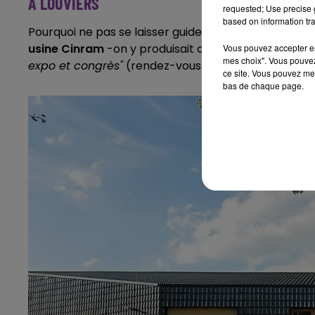
A LOUVIERS
requested; Use precise g
based on information tra
Pourquoi ne pas se laisser guider pour découvrir u
usine Cinram
-on y produisait des DVD jusqu’à la liqu
Vous pouvez accepter en 
mes choix". Vous pouvez
expo et congrès"
(rendez-vous ce samedi 16 septemb
ce site. Vous pouvez met
bas de chaque page.