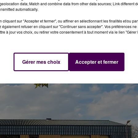
eolocation data; Match and combine data from other data sources; Link different de
nsmitted automatically.
n exemple de
"patrimoine réhabilité"
en visitant
l’ancienne
idation judiciaire il y a tout juste dix ans-, devenue
"hub
cliquant sur "Accepter et fermer", ou affiner en sélectionnant les finalités et/ou pa
 également refuser en cliquant sur "Continuer sans accepter". Vos préférences ne 
re sur l’esplanade Nelson-Mandela à 15h, gratuit) ?
tre à jour vos choix, ou retirer votre consentement à tout moment via le lien "Gérer 
Gérer mes choix
Accepter et fermer