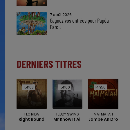
7 août 2026
Gagnez vos entrées pour Papéa
Parc !
DERNIERS TITRES
15h03
15h03
15h00
15h00
14h56
14h56
FLO RIDA
TEDDY SWIMS
MATMATAH
Right Round
Mr Know It All
Lambe An Dro