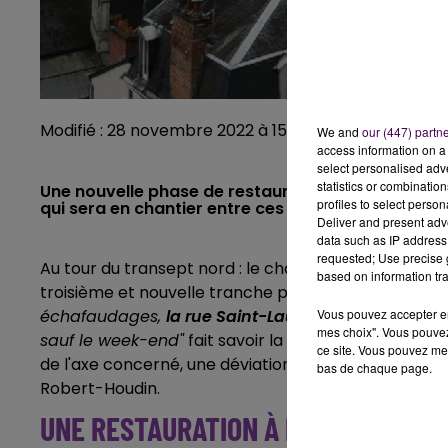
Modifié : 28 novembre 2022 à 15h47 par Emilien Borde
We and
our (447) partn
access information on a 
select personalised ad
statistics or combinatio
Une nouvelle phase de restauration s'annonce pour 
profiles to select person
qui sera en chantier entre ces 1er et 23 décembre
Deliver and present adv
data such as IP address 
requested; Use precise g
Au tour du transept nord : le chantier de restauration
based on information tra
troisième et nouvelle tranche programmée du 1er 
échafaudages,
la rue Saint-Laumer sera provisoir
Vous pouvez accepter en 
mes choix". Vous pouvez
sauf le week-end"
fait savoir la municipalité. Une si
ce site. Vous pouvez met
de l'axe concerné, une déviation sera possible par 
bas de chaque page.
Robert-Houdin.
UNE RESTAURATION À PLUS DE TROIS