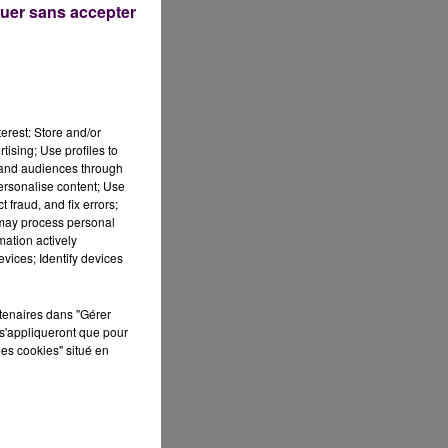
uer sans accepter
erest: Store and/or
tising; Use profiles to
tand audiences through
personalise content; Use
 fraud, and fix errors;
 may process personal
mation actively
vices; Identify devices
h
,
rtenaires dans "Gérer
s'appliqueront que pour
rs
les cookies" situé en
ue