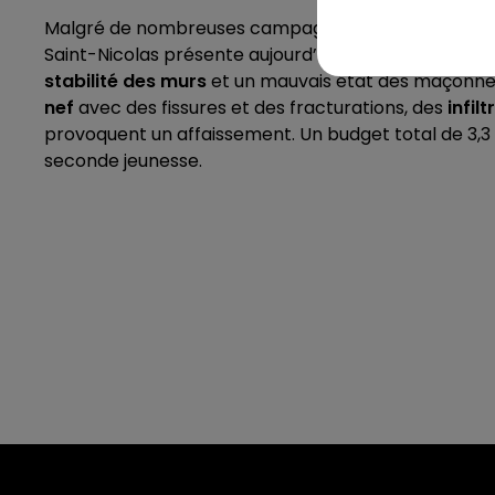
Malgré de nombreuses campagnes de restauration ef
Saint-Nicolas présente aujourd’hui des
"désordres"
e
stabilité des murs
et un mauvais état des maçonne
nef
avec des fissures et des fracturations, des
infil
provoquent un affaissement. Un budget total de 3,3 mi
seconde jeunesse.