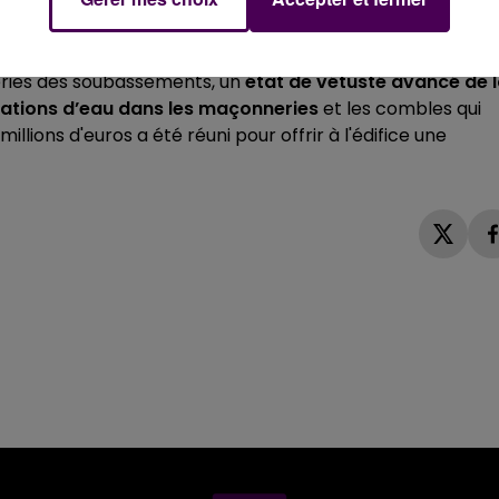
fectuées depuis la deuxième guerre mondiale, l’église
ssentiellement dus aux effets du temps : des
défauts de
ries des soubassements, un
état de vétusté avancé de 
trations d’eau dans les maçonneries
et les combles qui
llions d'euros a été réuni pour offrir à l'édifice une