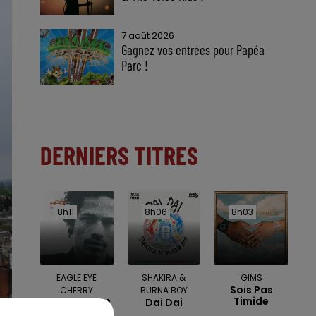
7 août 2026
Gagnez vos entrées pour Papéa
Parc !
DERNIERS TITRES
8h11
8h11
8h06
8h06
8h03
8h03
EAGLE EYE
SHAKIRA &
GIMS
Sois Pas
CHERRY
BURNA BOY
Timide
Save Tonight
Dai Dai