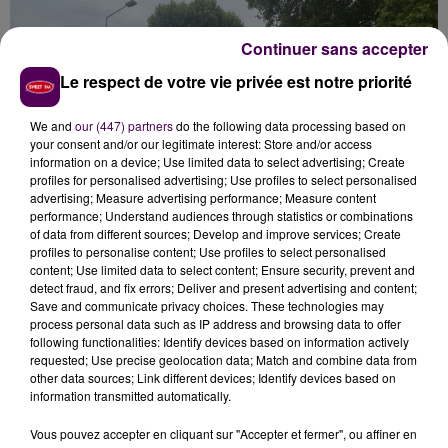
Continuer sans accepter
Le respect de votre vie privée est notre priorité
We and
our (447) partners
do the following data processing based on
your consent and/or our legitimate interest: Store and/or access
information on a device; Use limited data to select advertising; Create
profiles for personalised advertising; Use profiles to select personalised
advertising; Measure advertising performance; Measure content
performance; Understand audiences through statistics or combinations
of data from different sources; Develop and improve services; Create
profiles to personalise content; Use profiles to select personalised
content; Use limited data to select content; Ensure security, prevent and
detect fraud, and fix errors; Deliver and present advertising and content;
Save and communicate privacy choices. These technologies may
process personal data such as IP address and browsing data to offer
following functionalities: Identify devices based on information actively
LA CIRCULATION PERTURBÉE
requested; Use precise geolocation data; Match and combine data from
other data sources; Link different devices; Identify devices based on
information transmitted automatically.
Le motard,
un garçon de 19 ans originaire de
Chouzy-sur-Cisse, n’a été que légèrement blessé
Vous pouvez accepter en cliquant sur "Accepter et fermer", ou affiner en