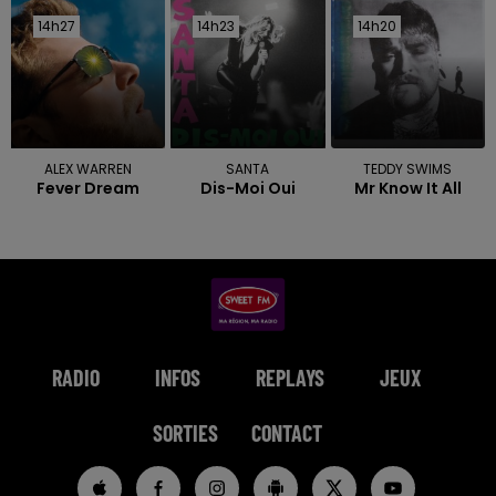
14h27
14h27
14h23
14h23
14h20
14h20
ALEX WARREN
SANTA
TEDDY SWIMS
Fever Dream
Dis-Moi Oui
Mr Know It All
RADIO
INFOS
REPLAYS
JEUX
SORTIES
CONTACT