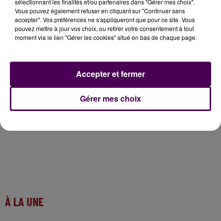
suite à ce choc
:
"Il portait un casque et ses
sélectionnant les finalités et/ou partenaires dans "Gérer mes choix".
équipements de sécurité"
Vous pouvez également refuser en cliquant sur "Continuer sans
souligne un policier présent
accepter". Vos préférences ne s'appliqueront que pour ce site. Vous
sur place.
Il était conscient au moment de son
pouvez mettre à jour vos choix, ou retirer votre consentement à tout
transport à l’hôpital de Blois
. Les circonstances de
moment via le lien "Gérer les cookies" situé en bas de chaque page.
l’accident restent cependant à éclaircir et ce sinistre
a provoqué des difficultés de circulation, des policiers
régulaient d’ailleurs le trafic peu après les faits. Le bus
Accepter et fermer
a finalement été déplacé un peu après 10h30.
Gérer mes choix
À LA UNE