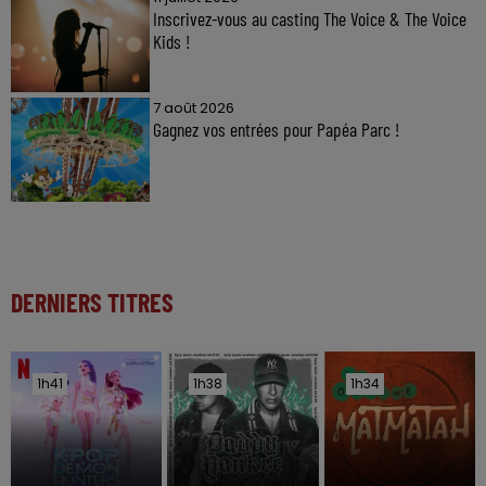
Inscrivez-vous au casting The Voice & The Voice
Kids !
7 août 2026
Gagnez vos entrées pour Papéa Parc !
DERNIERS TITRES
1h41
1h41
1h38
1h38
1h34
1h34