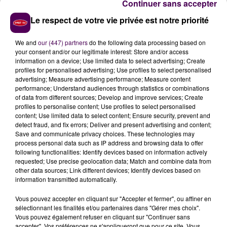
cinq minutes maximum chacune qu'il s'agisse de
Continuer sans accepter
théâtre classique, de burlesque ou même de stand-
Le respect de votre vie privée est notre priorité
up, et les danseurs doivent pouvoir s'appuyer sur une
chorégraphie réalisée seul ou à plusieurs, d'une durée
We and
our (447) partners
do the following data processing based on
de trois à cinq minutes.
your consent and/or our legitimate interest: Store and/or access
information on a device; Use limited data to select advertising; Create
CATÉGORIE
"EXPRESSION LIBRE"
profiles for personalised advertising; Use profiles to select personalised
advertising; Measure advertising performance; Measure content
performance; Understand audiences through statistics or combinations
Il est donc aussi possible de faire acte de candidature
of data from different sources; Develop and improve services; Create
en catégorie
"expression libre"
:
dessin, peinture,
profiles to personalise content; Use profiles to select personalised
content; Use limited data to select content; Ensure security, prevent and
sculptures, arts du cirque
ou autre discipline, qui
detect fraud, and fix errors; Deliver and present advertising and content;
devra faire l'objet d'une présentation
"au cours d'une
Save and communicate privacy choices. These technologies may
prestation scénique libre, de trois à cinq minutes, qui
process personal data such as IP address and browsing data to offer
following functionalities: Identify devices based on information actively
doit pouvoir se dérouler dans une salle close et sur
requested; Use precise geolocation data; Match and combine data from
une scène, tout en respectant l’intégrité des
other data sources; Link different devices; Identify devices based on
personnes présentes et du lieu"
détaillent les
information transmitted automatically.
organisateurs qui remettront un prix d'une valeur de
Vous pouvez accepter en cliquant sur "Accepter et fermer", ou affiner en
500 euros à chacun des groupes vainqueurs ou
sélectionnant les finalités et/ou partenaires dans "Gérer mes choix".
solo
des quatre catégories et un prix d'une valeur de
Vous pouvez également refuser en cliquant sur "Continuer sans
accepter". Vos préférences ne s'appliqueront que pour ce site. Vous