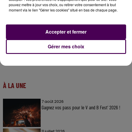
100 euros pour chacun des huit autres finalistes. Les
pouvez mettre à jour vos choix, ou retirer votre consentement à tout
récompenses seront sous forme de numéraire, de
moment via le lien "Gérer les cookies" situé en bas de chaque page.
bons d'achat ou de lots.
Accepter et fermer
Gérer mes choix
À LA UNE
7 août 2026
Gagnez vos pass pour le V and B Fest' 2026 !
11 juillet 2026