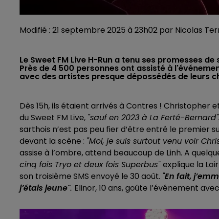
Modifié : 21 septembre 2025 à 23h02 par Nicolas Ter
Le Sweet FM Live H-Run a tenu ses promesses de 
Près de 4 500 personnes ont assisté à l'événemen
avec des artistes presque dépossédés de leurs c
Dès 15h, ils étaient arrivés à Contres ! Christopher e
du Sweet FM Live,
"sauf en 2023 à La Ferté-Bernard".
sarthois n’est pas peu fier d’être entré le premier su
devant la scène :
"Moi, je suis surtout venu voir Chr
assise à l’ombre, attend beaucoup de Linh. A quelque
cinq fois Tryo et deux fois Superbus"
explique la Loi
son troisième SMS envoyé le 30 août.
"
En
fait, j’emm
j’étais jeune"
.
Elinor, 10 ans, goûte l’événement ave