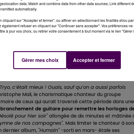
eolocation data; Match and combine data from other data sources; Link different de
nsmitted automatically.
cliquant sur "Accepter et fermer", ou affiner en sélectionnant les finalités et/ou pa
 également refuser en cliquant sur "Continuer sans accepter". Vos préférences ne 
tre à jour vos choix, ou retirer votre consentement à tout moment via le lien "Gérer 
Gérer mes choix
Accepter et fermer
r Tryo, c’était mieux ! Ouais, sauf qu’on a aussi parfois
 Christophe Mali, le charismatique chanteur du groupe
moire de ceux qui aurait traversé cette période dans une
e branchement de guitare pour remettre les horloges d
ésolé pour hier soir"
allongée de dix minutes et mâtinée 
Hymne de nos campagnes".
Mais limiter le chanteur à son
on dernier album,
"Humain"
-sorti en mars- étale ses