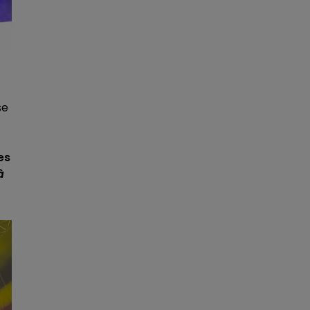
se
es
à