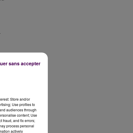
r
uer sans accepter
erest: Store and/or
tising; Use profiles to
tand audiences through
personalise content; Use
 fraud, and fix errors;
 may process personal
mation actively