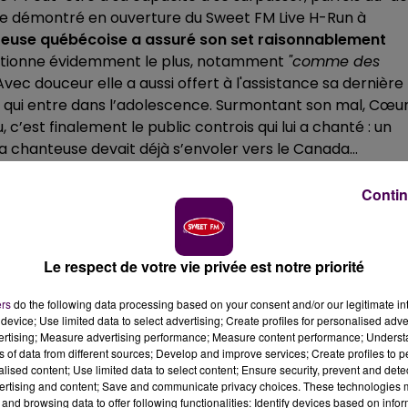
core démontré en ouverture du Sweet FM Live H-Run à
teuse québécoise a assuré son set raisonnablement
fectionne évidemment le plus, notamment
"comme des
vec douceur elle a aussi offert à l'assistance sa dernière
le qui entre dans l’adolescence. Surmontant son mal, Cœu
c’est finalement le public controis qui lui a chanté : un
 la chanteuse devait déjà s’envoler vers le Canada...
Contin
Le respect de votre vie privée est notre priorité
ers
do the following data processing based on your consent and/or our legitimate int
device; Use limited data to select advertising; Create profiles for personalised adver
vertising; Measure advertising performance; Measure content performance; Unders
ns of data from different sources; Develop and improve services; Create profiles to 
alised content; Use limited data to select content; Ensure security, prevent and detect
ertising and content; Save and communicate privacy choices. These technologies
and browsing data to offer following functionalities: Identify devices based on infor