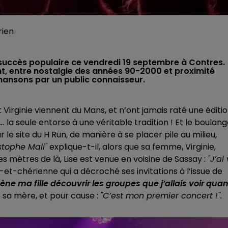
rien
succès populaire ce vendredi 19 septembre à Contres.
t, entre nostalgie des années 90-2000 et proximité
hansons par un public connaisseur.
t Virginie viennent du Mans, et n’ont jamais raté une éditi
..
la seule entorse à une véritable tradition ! Et le boulang
r le site du H Run, de manière à se placer pile au milieu,
istophe Mali"
explique-t-il, alors que sa femme, Virginie,
s mètres de là, Lise est venue en voisine de Sassay :
"J’ai
r-et-chérienne qui a décroché ses invitations à l’issue de
ène ma fille découvrir les groupes que j’allais voir qua
c sa mère, et pour cause :
"C’est mon premier concert !".