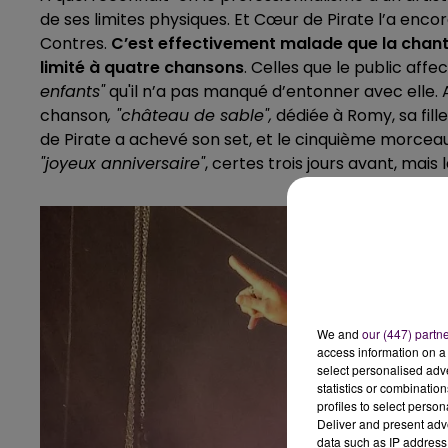
de ses limites physiques. Et Cœur de Pirate l’a en
Contres.
C’est effectivement malade que la chan
limité à quatre chansons
. Celles que le public af
enfants"
qu'il n’a pas manqué d’entonner avec elle. A
chanson
, "château de sable",
dédiée à Romy, sa fil
de Pirate a achevé son set, et le cinquième morceau, 
"joyeux anniversaire"
, certes trois jours avant, mais
We and
our (447) partn
access information on a 
select personalised ad
statistics or combinatio
profiles to select person
Deliver and present adv
data such as IP address 