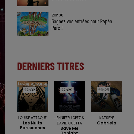
20h00
Gagnez vos entrées pour Papéa
Parc !
DERNIERS TITRES
22h32
22h32
22h29
22h29
22h25
22h25
LOUISE ATTAQUE
JENNIFER LOPEZ &
KATSEYE
Les Nuits
Gabriela
DAVID GUETTA
Parisiennes
Save Me
Tonight