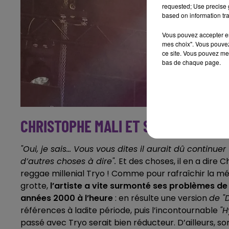
requested; Use precise g
based on information tra
Vous pouvez accepter en 
mes choix". Vous pouvez
ce site. Vous pouvez met
bas de chaque page.
CHRISTOPHE MALI ET SES
"REFS"
"Oui, je sais... Vous vous dites il aurait dû continue
d’autres choses à dire".
Et des choses, il en a dire
reggae millenial Tryo ! Comme pour rafraîchir la mé
grotte,
l’artiste a vite surmonté ses problèmes d
années 2000 à l’heure
: en résulte une version
de "D
références à ladite période, puis l’incontournable
"
passé avec Tryo serait bien réducteur. D’ailleurs, s