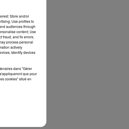
erest: Store and/or
tising; Use profiles to
tand audiences through
personalise content; Use
 fraud, and fix errors;
 may process personal
mation actively
vices; Identify devices
rtenaires dans "Gérer
s'appliqueront que pour
les cookies" situé en