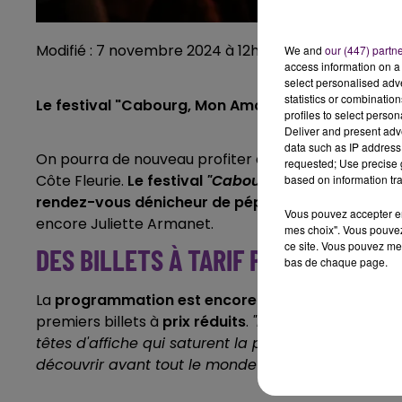
Modifié : 7 novembre 2024 à 12h00 par Alizée Lanzarin
We and
our (447) partn
access information on a 
select personalised ad
statistics or combinatio
Le festival "Cabourg, Mon Amour" sera de retour en
profiles to select person
Deliver and present adv
data such as IP address 
On pourra de nouveau profiter de concerts
les pie
requested; Use precise g
Côte Fleurie.
Le festival
"Cabourg, Mon Amour"
revi
based on information tra
rendez-vous dénicheur de pépites
, qui a vu pass
Vous pouvez accepter en 
encore Juliette Armanet.
mes choix". Vous pouvez
ce site. Vous pouvez met
DES BILLETS À TARIF PRÉFÉRENTIEL
bas de chaque page.
La
programmation est encore tenue secrète
, mai
premiers billets à
prix réduits
.
"
La recette reste la 
têtes d'affiche qui saturent la programmation des f
découvrir avant tout le monde ceux qui vont car