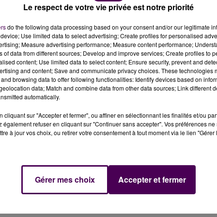
Le respect de votre vie privée est notre priorité
i / crédit photo : Camille Plichard
ers
do the following data processing based on your consent and/or our legitimate int
device; Use limited data to select advertising; Create profiles for personalised adver
vertising; Measure advertising performance; Measure content performance; Unders
ns of data from different sources; Develop and improve services; Create profiles to 
 2025, avec trois jours de fête du 19 au 21 juin.
alised content; Use limited data to select content; Ensure security, prevent and detect
ertising and content; Save and communicate privacy choices. These technologies
and browsing data to offer following functionalities: Identify devices based on infor
ds dans le sable
au coucher du soleil l'été prochain sur la
eolocation data; Match and combine data from other data sources; Link different de
ent en 2025 les 19, 20 et 21 juin
. Onzième édition de ce
nsmitted automatically.
er des artistes comme Angèle, Joseph Kamel, Yseult ou
cliquant sur "Accepter et fermer", ou affiner en sélectionnant les finalités et/ou pa
 également refuser en cliquant sur "Continuer sans accepter". Vos préférences ne 
tre à jour vos choix, ou retirer votre consentement à tout moment via le lien "Gérer 
s déjà
la billeterie
"blind date"
est ouverte
, avec cent
même, ici tu ne croiseras pas les sempiternelles grosses
Gérer mes choix
Accepter et fermer
estivals depuis trois ans. En revanche, prépare-toi à
tonner demain"
annoncent les organisateurs.