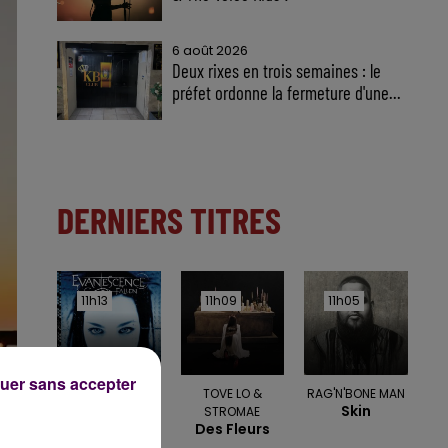
6 août 2026
Deux rixes en trois semaines : le
préfet ordonne la fermeture d'une...
DERNIERS TITRES
11h13
11h13
11h09
11h09
11h05
11h05
uer sans accepter
EVANESCENCE
TOVE LO &
RAG'N'BONE MAN
Bring Me To
Skin
STROMAE
Life
Des Fleurs