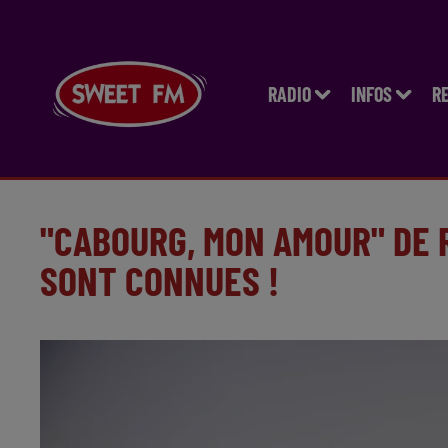
RADIO
INFOS
R
"CABOURG, MON AMOUR" DE 
SONT CONNUES !